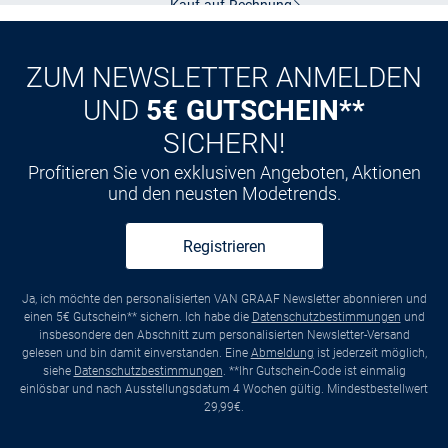
Kauf auf
Rechnung
ZUM NEWSLETTER ANMELDEN
UND
5€ GUTSCHEIN**
SICHERN!
Profitieren Sie von exklusiven Angeboten, Aktionen
und den neusten Modetrends.
Registrieren
Ja, ich möchte den personalisierten VAN GRAAF Newsletter abonnieren und
einen 5€ Gutschein** sichern. Ich habe die
Datenschutzbestimmungen
und
insbesondere den Abschnitt zum personalisierten Newsletter-Versand
gelesen und bin damit einverstanden. Eine
Abmeldung
ist jederzeit möglich,
siehe
Datenschutzbestimmungen
. **Ihr Gutschein-Code ist einmalig
einlösbar und nach Ausstellungsdatum 4 Wochen gültig. Mindestbestellwert
29,99€.