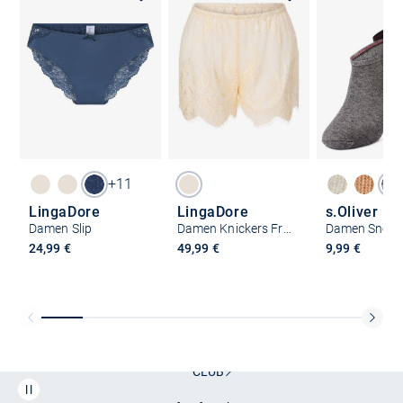
+11
LingaDore
LingaDore
s.Oliver
Damen Slip
Damen Knickers French
24,99 €
49,99 €
9,99 €
Kostenlose Lieferung und Retoure mit unserem Friends
CLUB