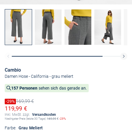
Cambio
Damen Hose - California
- grau meliert
157 Personen
sehen sich das gerade an.
169,99 €
Preis reduziert um
-29%
Alter Preis
Ermäßigter Preis
119,99 €
Inkl. MwSt. zzgl.
Versandkosten
Niedrigster Preis (letzte 30 Tage):
169,99
€
-29%
Farbe:
Grau Meliert