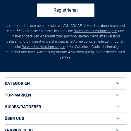
Registrieren
Ja, ich möchte den personalisierten VAN GRAAF Newsletter abonnieren und
einen 5€ Gutschein** sichern. Ich habe die
Datenschutzbestimmungen
und
insbesondere den Abschnitt zum personalisierten Newsletter-Versand
gelesen und bin damit einverstanden. Eine
Abmeldung
ist jederzeit möglich,
siehe
Datenschutzbestimmungen
. **Ihr Gutschein-Code ist einmalig
einlösbar und nach Ausstellungsdatum 4 Wochen gültig. Mindestbestellwert
29,99€.
KATEGORIEN
TOP-MARKEN
GUIDES/RATGEBER
ÜBER UNS
FRIENDS CLUB