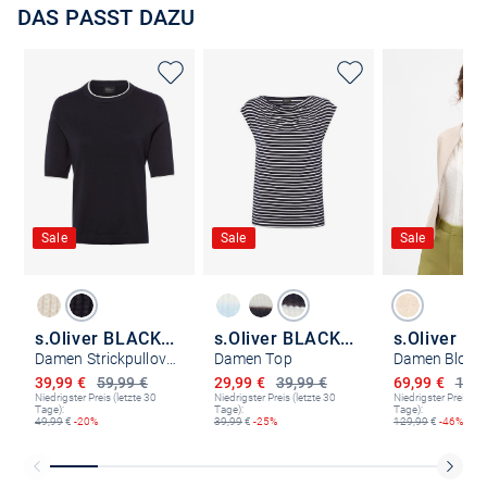
DAS PASST DAZU
Sale
Sale
Sale
s.Oliver BLACK LABEL
s.Oliver BLACK LABEL
Damen Strickpullover
Damen Top
Damen Blous
Ermäßigter Preis
Ermäßigter Preis
Ermäßigter P
39,99 €
59,99 €
29,99 €
39,99 €
69,99 €
129,
Niedrigster Preis (letzte 30
Niedrigster Preis (letzte 30
Niedrigster Preis (le
Tage):
Tage):
Tage):
49,99
€
-20%
39,99
€
-25%
129,99
€
-46%