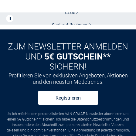
Kostenlose Lieferung und Retoure mit unserem Friends
CLUB
Kauf auf
Rechnung
ZUM NEWSLETTER ANMELDEN
UND
5€ GUTSCHEIN**
SICHERN!
Profitieren Sie von exklusiven Angeboten, Aktionen
und den neusten Modetrends.
Registrieren
Ja, ich möchte den personalisierten VAN GRAAF Newsletter abonnieren und
einen 5€ Gutschein** sichern. Ich habe die
Datenschutzbestimmungen
und
insbesondere den Abschnitt zum personalisierten Newsletter-Versand
gelesen und bin damit einverstanden. Eine
Abmeldung
ist jederzeit möglich,
siehe
Datenschutzbestimmungen
. **Ihr Gutschein-Code ist einmalig