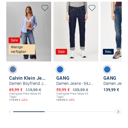
Sale
Wenige
verfügbar
Sale
Neu
Calvin Klein Jeans
GANG
GANG
Damen Boyfriend Jeans
Damen Jeans - 94JOLINE BOYFRIEND
Ermäßigter Preis
Ermäßigter Preis
69,99 €
119,99 €
59,99 €
109,99 €
139,99 €
Niedrigster Preis (letzte 30
Niedrigster Preis (letzte 30
Tage):
Tage):
119,99
€
-42%
109,99
€
-45%