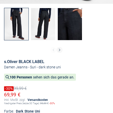
s.Oliver BLACK LABEL
Damen Jeanns - Suri
- dark stone uni
100 Personen
sehen sich das gerade an.
99,99 €
Preis reduziert um
-30%
Alter Preis
Ermäßigter Preis
69,99 €
Inkl. MwSt. zzgl.
Versandkosten
Niedrigster Preis (letzte 30 Tage):
99,99
€
-30%
Farbe:
Dark Stone Uni