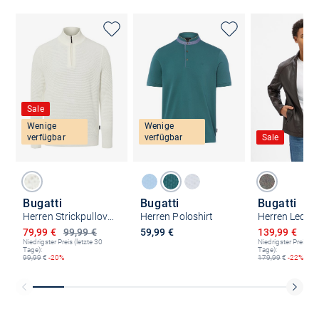
Sale
Wenige
Wenige
verfügbar
verfügbar
Sale
Bugatti
Bugatti
Bugatti
Herren Strickpullover
Herren Poloshirt
Herren Lederj
Ermäßigter Preis
Ermäßigter P
79,99 €
99,99 €
59,99 €
139,99 €
299
Niedrigster Preis (letzte 30
Niedrigster Preis (le
Tage):
Tage):
99,99
€
-20%
179,99
€
-22%