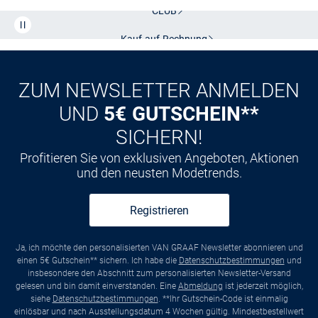
Kostenlose Lieferung und Retoure mit unserem Friends
CLUB
Kauf auf
Rechnung
ZUM NEWSLETTER ANMELDEN
UND
5€ GUTSCHEIN**
SICHERN!
Profitieren Sie von exklusiven Angeboten, Aktionen
und den neusten Modetrends.
Registrieren
Ja, ich möchte den personalisierten VAN GRAAF Newsletter abonnieren und
einen 5€ Gutschein** sichern. Ich habe die
Datenschutzbestimmungen
und
insbesondere den Abschnitt zum personalisierten Newsletter-Versand
gelesen und bin damit einverstanden. Eine
Abmeldung
ist jederzeit möglich,
siehe
Datenschutzbestimmungen
. **Ihr Gutschein-Code ist einmalig
einlösbar und nach Ausstellungsdatum 4 Wochen gültig. Mindestbestellwert