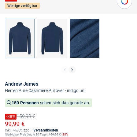
Wenige verfügbar
Andrew James
Herren Pure Cashmere Pullover
- indigo uni
150 Personen
sehen sich das gerade an.
159,99 €
Preis reduziert um
-38%
Alter Preis
Ermäßigter Preis
99,99 €
Inkl. MwSt. zzgl.
Versandkosten
Niedrigster Preis (letzte 30 Tage):
159,99
€
-38%