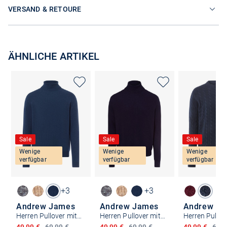
VERSAND & RETOURE
ÄHNLICHE ARTIKEL
Sale
Sale
Sale
Wenige
Wenige
Wenige
verfügbar
verfügbar
verfügbar
+3
+3
Andrew James
Andrew James
Andrew J
Herren Pullover mit Cashmere-Anteil
Herren Pullover mit Cashmere-Anteil
Ermäßigter Preis
Ermäßigter Preis
Ermäßigter P
49,99 €
69,99 €
49,99 €
69,99 €
49,99 €
69,9