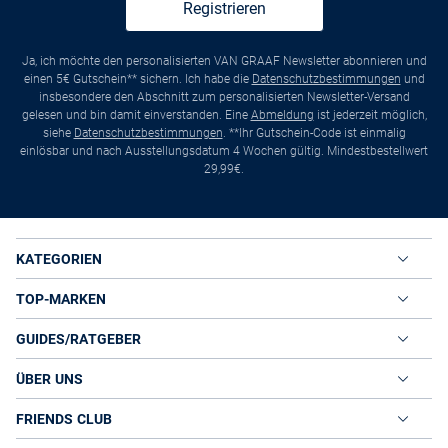
Registrieren
Ja, ich möchte den personalisierten VAN GRAAF Newsletter abonnieren und
einen 5€ Gutschein** sichern. Ich habe die
Datenschutzbestimmungen
und
insbesondere den Abschnitt zum personalisierten Newsletter-Versand
gelesen und bin damit einverstanden. Eine
Abmeldung
ist jederzeit möglich,
siehe
Datenschutzbestimmungen
. **Ihr Gutschein-Code ist einmalig
einlösbar und nach Ausstellungsdatum 4 Wochen gültig. Mindestbestellwert
29,99€.
KATEGORIEN
TOP-MARKEN
GUIDES/RATGEBER
ÜBER UNS
FRIENDS CLUB