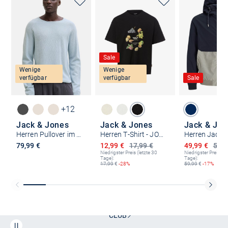
Sale
Wenige
Wenige
verfügbar
verfügbar
Sale
+12
Jack & Jones
Jack & Jones
Jack & Jon
Herren Pullover im 2er-Pack Hill
Herren T-Shirt - JORmaine
Herren Jacke
Ermäßigter Preis
Ermäßigter P
79,99 €
12,99 €
17,99 €
49,99 €
59,9
Niedrigster Preis (letzte 30
Niedrigster Preis (le
Tage):
Tage):
17,99
€
-28%
59,99
€
-17%
Kostenlose Lieferung und Retoure mit unserem Friends
CLUB