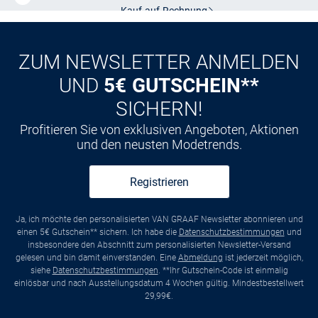
Kauf auf
Rechnung
ZUM NEWSLETTER ANMELDEN
UND
5€ GUTSCHEIN**
SICHERN!
Profitieren Sie von exklusiven Angeboten, Aktionen
und den neusten Modetrends.
Registrieren
Ja, ich möchte den personalisierten VAN GRAAF Newsletter abonnieren und
einen 5€ Gutschein** sichern. Ich habe die
Datenschutzbestimmungen
und
insbesondere den Abschnitt zum personalisierten Newsletter-Versand
gelesen und bin damit einverstanden. Eine
Abmeldung
ist jederzeit möglich,
siehe
Datenschutzbestimmungen
. **Ihr Gutschein-Code ist einmalig
einlösbar und nach Ausstellungsdatum 4 Wochen gültig. Mindestbestellwert
29,99€.