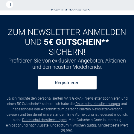
CLUB
Kauf auf
Rechnung
ZUM NEWSLETTER ANMELDEN
UND
5€ GUTSCHEIN**
SICHERN!
Profitieren Sie von exklusiven Angeboten, Aktionen
und den neusten Modetrends.
Registrieren
Ja, ich möchte den personalisierten VAN GRAAF Newsletter abonnieren und
einen 5€ Gutschein** sichern. Ich habe die
Datenschutzbestimmungen
und
insbesondere den Abschnitt zum personalisierten Newsletter-Versand
gelesen und bin damit einverstanden. Eine
Abmeldung
ist jederzeit möglich,
siehe
Datenschutzbestimmungen
. **Ihr Gutschein-Code ist einmalig
einlösbar und nach Ausstellungsdatum 4 Wochen gültig. Mindestbestellwert
29,99€.