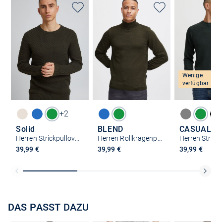
Wenige
verfügbar
+2
Solid
BLEND
CASUAL F
Herren Strickpullover - SDClive
Herren Rollkragenpullover - BHPullover
39,99 €
39,99 €
39,99 €
DAS PASST DAZU