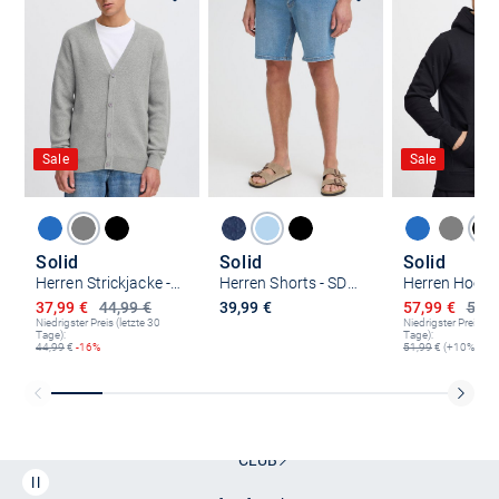
Sale
Sale
Solid
Solid
Solid
Herren Strickjacke - SDFinto
Herren Shorts - SDPayton
Ermäßigter Preis
Ermäßigter P
37,99 €
44,99 €
39,99 €
57,99 €
59,9
Niedrigster Preis (letzte 30
Niedrigster Preis (le
Tage):
Tage):
44,99
€
-16%
51,99
€ (+10%)
Kostenlose Lieferung und Retoure mit unserem Friends
CLUB