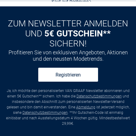
Kauf auf
Rechnung
ZUM NEWSLETTER ANMELDEN
UND
5€ GUTSCHEIN**
SICHERN!
Profitieren Sie von exklusiven Angeboten, Aktionen
und den neusten Modetrends.
Registrieren
Ja, ich möchte den personalisierten VAN GRAAF Newsletter abonnieren und
einen 5€ Gutschein** sichern. Ich habe die
Datenschutzbestimmungen
und
insbesondere den Abschnitt zum personalisierten Newsletter-Versand
gelesen und bin damit einverstanden. Eine
Abmeldung
ist jederzeit möglich,
siehe
Datenschutzbestimmungen
. **Ihr Gutschein-Code ist einmalig
einlösbar und nach Ausstellungsdatum 4 Wochen gültig. Mindestbestellwert
29,99€.