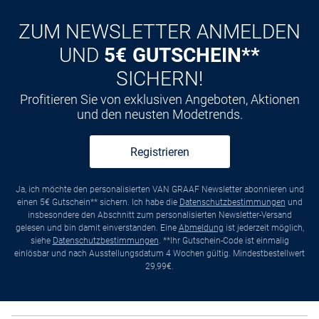
Kauf auf
Rechnung
ZUM NEWSLETTER ANMELDEN
UND
5€ GUTSCHEIN**
SICHERN!
Profitieren Sie von exklusiven Angeboten, Aktionen
und den neusten Modetrends.
Registrieren
Ja, ich möchte den personalisierten VAN GRAAF Newsletter abonnieren und
einen 5€ Gutschein** sichern. Ich habe die
Datenschutzbestimmungen
und
insbesondere den Abschnitt zum personalisierten Newsletter-Versand
gelesen und bin damit einverstanden. Eine
Abmeldung
ist jederzeit möglich,
siehe
Datenschutzbestimmungen
. **Ihr Gutschein-Code ist einmalig
einlösbar und nach Ausstellungsdatum 4 Wochen gültig. Mindestbestellwert
29,99€.