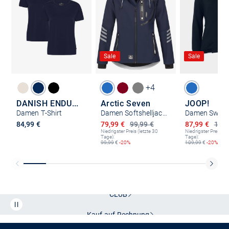
Sale
Sale
+4
DANISH ENDURANCE
Arctic Seven
JOOP!
Damen T-Shirt
Damen Softshelljacke - ASNicolia
Ermäßigter Preis
Ermäßigter P
84,99 €
79,99 €
99,99 €
87,99 €
109,
Niedrigster Preis (letzte 30
Niedrigster Preis (le
Tage):
Tage):
99,99
€
-20%
109,99
€
-20%
Kostenlose Lieferung und Retoure mit unserem Friends
CLUB