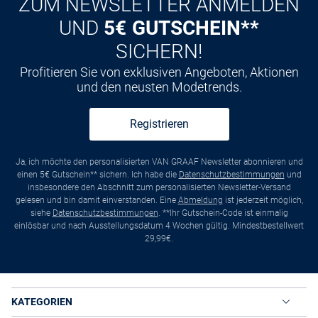
ZUM NEWSLETTER ANMELDEN
UND
5€ GUTSCHEIN**
SICHERN!
Profitieren Sie von exklusiven Angeboten, Aktionen
und den neusten Modetrends.
Registrieren
Ja, ich möchte den personalisierten VAN GRAAF Newsletter abonnieren und
einen 5€ Gutschein** sichern. Ich habe die
Datenschutzbestimmungen
und
insbesondere den Abschnitt zum personalisierten Newsletter-Versand
gelesen und bin damit einverstanden. Eine
Abmeldung
ist jederzeit möglich,
siehe
Datenschutzbestimmungen
. **Ihr Gutschein-Code ist einmalig
einlösbar und nach Ausstellungsdatum 4 Wochen gültig. Mindestbestellwert
29,99€.
KATEGORIEN