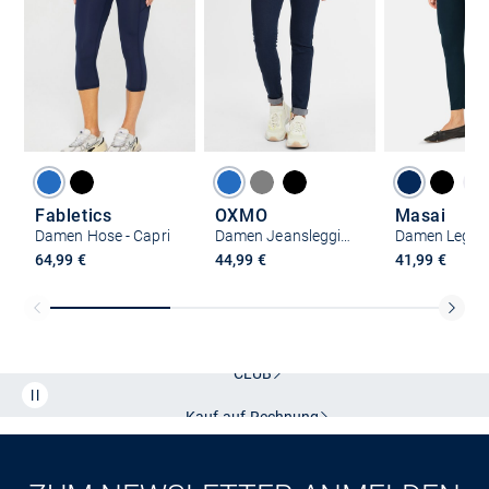
Fabletics
OXMO
Masai
Damen Hose - Capri
Damen Jeansleggings - OXGesine
Damen Leggi
64,99 €
44,99 €
41,99 €
Kostenlose Lieferung und Retoure mit unserem Friends
CLUB
Kauf auf
Rechnung