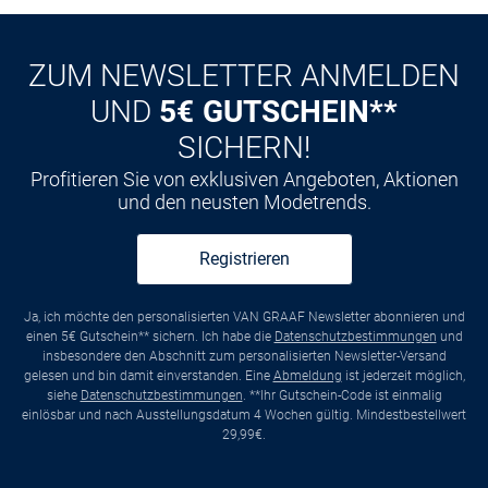
CLUB
Kauf auf
Rechnung
ZUM NEWSLETTER ANMELDEN
UND
5€ GUTSCHEIN**
SICHERN!
Profitieren Sie von exklusiven Angeboten, Aktionen
und den neusten Modetrends.
Registrieren
Ja, ich möchte den personalisierten VAN GRAAF Newsletter abonnieren und
einen 5€ Gutschein** sichern. Ich habe die
Datenschutzbestimmungen
und
insbesondere den Abschnitt zum personalisierten Newsletter-Versand
gelesen und bin damit einverstanden. Eine
Abmeldung
ist jederzeit möglich,
siehe
Datenschutzbestimmungen
. **Ihr Gutschein-Code ist einmalig
einlösbar und nach Ausstellungsdatum 4 Wochen gültig. Mindestbestellwert
29,99€.