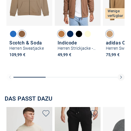
Wenige
verfügbar
Scotch & Soda
Indicode
adidas Orig
Herren Sweatjacke
Herren Strickjacke - INGuadalupe Cardigan
Herren Sweat
109,99 €
49,99 €
75,99 €
DAS PASST DAZU