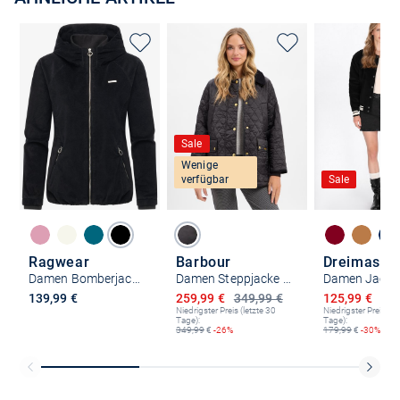
Sale
Wenige
verfügbar
Sale
Ragwear
Barbour
Dreimaster
Damen Bomberjacke - Dizzie Cordy YOUMODO
Damen Steppjacke - Beadnell
Damen Jacke
Ermäßigter Preis
Ermäßigter P
139,99 €
259,99 €
349,99 €
125,99 €
179
Niedrigster Preis (letzte 30
Niedrigster Preis (le
Tage):
Tage):
349,99
€
-26%
179,99
€
-30%