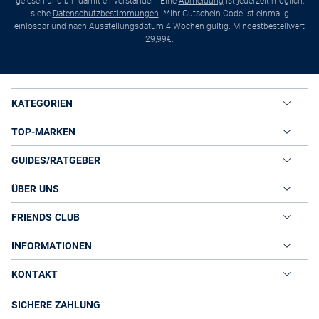
gelesen und bin damit einverstanden. Eine
Abmeldung
ist jederzeit möglich,
siehe
Datenschutzbestimmungen
. **Ihr Gutschein-Code ist einmalig
einlösbar und nach Ausstellungsdatum 4 Wochen gültig. Mindestbestellwert
29,99€.
KATEGORIEN
TOP-MARKEN
GUIDES/RATGEBER
ÜBER UNS
FRIENDS CLUB
INFORMATIONEN
KONTAKT
SICHERE ZAHLUNG