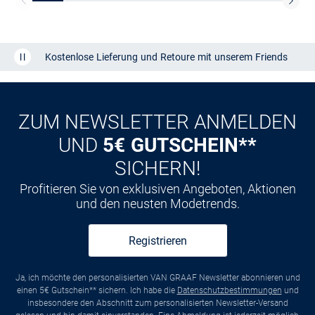
Kostenlose Lieferung und Retoure mit unserem Friends
CLUB
Kauf auf
Rechnung
ZUM NEWSLETTER ANMELDEN
UND
5€ GUTSCHEIN**
SICHERN!
Profitieren Sie von exklusiven Angeboten, Aktionen
und den neusten Modetrends.
Registrieren
Ja, ich möchte den personalisierten VAN GRAAF Newsletter abonnieren und
einen 5€ Gutschein** sichern. Ich habe die
Datenschutzbestimmungen
und
insbesondere den Abschnitt zum personalisierten Newsletter-Versand