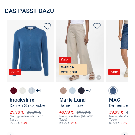
DAS PASST DAZU
Sale
Wenige
Sale
verfügbar
Sale
+4
+2
brookshire
Marie Lund
MAC
Damen Strickjacke
Damen Hose
Damen Jeans
Ermäßigter Preis
Ermäßigter Preis
Ermäßigter P
29,99 €
39,99 €
49,99 €
69,99 €
39,99 €
59,9
Niedrigster Preis (letzte 30
Niedrigster Preis (letzte 30
Niedrigster Preis (le
Tage):
Tage):
Tage):
39,99
€
-25%
69,99
€
-29%
59,99
€
-33%