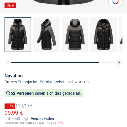
Sale
Navahoo
Damen Steppjacke - Samtkätzchen
- schwarz uni
52 Personen
sehen sich das gerade an.
119,99 €
Preis reduziert um
-17%
Alter Preis
Ermäßigter Preis
99,99 €
Inkl. MwSt. zzgl.
Versandkosten
Niedrigster Preis (letzte 30 Tage):
119,99
€
-17%