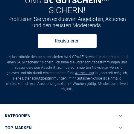
UND
5€ GUTSCHEIN**
SICHERN!
Profitieren Sie von exklusiven Angeboten, Aktionen
und den neusten Modetrends.
Registrieren
Ja, ich möchte den personalisierten VAN GRAAF Newsletter abonnieren und
einen 5€ Gutschein** sichern. Ich habe die
Datenschutzbestimmungen
und
insbesondere den Abschnitt zum personalisierten Newsletter-Versand
gelesen und bin damit einverstanden. Eine
Abmeldung
ist jederzeit möglich,
siehe
Datenschutzbestimmungen
. **Ihr Gutschein-Code ist einmalig
einlösbar und nach Ausstellungsdatum 4 Wochen gültig. Mindestbestellwert
29,99€.
KATEGORIEN
TOP-MARKEN