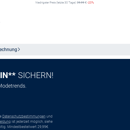
Niedrigster Preis (letzte 30 Tage):
39,99
€
-20%
n
Größe auswählen
echnung
IN**
SICHERN!
 Modetrends.
ie
Datenschutzbestimmungen
und
eldung
ist jederzeit möglich, siehe
tig. Mindestbestellwert 29,99€.