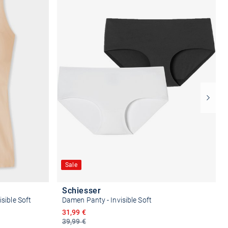
Sale
Schiesser
sible Soft
Damen Panty - Invisible Soft
Ermäßigter Preis
31,99 €
39,99 €