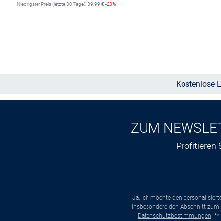
Niedrigster Preis (letzte 30 Tage):
39,99
€
-20%
Größe auswählen
Kostenlose L
ZUM NEWSLE
Profitieren
Ja, ich möchte den personalisier
insbesondere den Abschnitt zum p
Datenschutzbestimmungen
. *