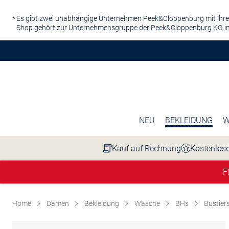
Zum Hauptinhalt springen
Es gibt zwei unabhängige Unternehmen Peek&Cloppenburg mit ihre
Shop gehört zur Unternehmensgruppe der Peek&Cloppenburg KG in
NEU
BEKLEIDUNG
W
Kauf auf Rechnung
Kostenlose
F
Home
Damen
Bekleidung
Wäsche
BHs
Bustier