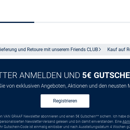
Größe auswählen
Größe auswähle
ieferung und Retoure mit unserem Friends
CLUB
Kauf auf
R
TTER ANMELDEN UND
5€ GUTSCHE
 Sie von exklusiven Angeboten, Aktionen und den neusten
Registrieren
ten VAN GRAAF Newsletter abonnieren und einen 5€ Gutschein** sichern. Ich habe d
ersonalisierten Newsletter-Versand gelesen und bin damit einverstanden. Eine
Abm
*Ihr Gutschein-Code ist einmalig einlösbar und nach Ausstellungsdatum 4 Wochen gül