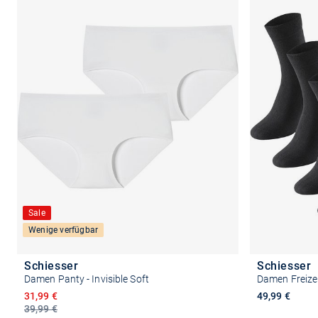
Sale
Wenige verfügbar
Schiesser
Schiesser
Damen Panty - Invisible Soft
Damen Freizei
Ermäßigter Preis
31,99 €
49,99 €
39,99 €