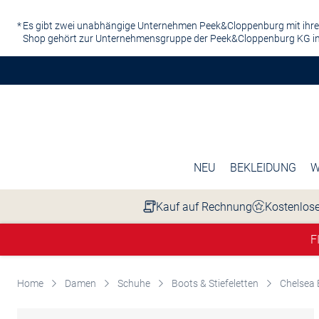
Zum Hauptinhalt springen
Es gibt zwei unabhängige Unternehmen Peek&Cloppenburg mit ihre
Shop gehört zur Unternehmensgruppe der Peek&Cloppenburg KG in
NEU
BEKLEIDUNG
W
Kauf auf Rechnung
Kostenlose
F
Home
Damen
Schuhe
Boots & Stiefeletten
Chelsea 