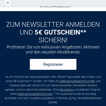
Kauf auf
Rechnung
ZUM NEWSLETTER ANMELDEN
UND
5€ GUTSCHEIN**
SICHERN!
Profitieren Sie von exklusiven Angeboten, Aktionen
und den neusten Modetrends.
Registrieren
Ja, ich möchte den personalisierten VAN GRAAF Newsletter abonnieren und
einen 5€ Gutschein** sichern. Ich habe die
Datenschutzbestimmungen
und
insbesondere den Abschnitt zum personalisierten Newsletter-Versand
gelesen und bin damit einverstanden. Eine
Abmeldung
ist jederzeit möglich,
siehe
Datenschutzbestimmungen
. **Ihr Gutschein-Code ist einmalig
einlösbar und nach Ausstellungsdatum 4 Wochen gültig. Mindestbestellwert
29,99€.