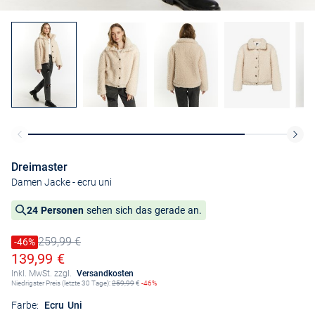
Dreimaster
Damen Jacke
- ecru uni
24 Personen
sehen sich das gerade an.
259,99 €
Preis reduziert um
-46%
Alter Preis
Ermäßigter Preis
139,99 €
Inkl. MwSt. zzgl.
Versandkosten
Niedrigster Preis (letzte 30 Tage):
259,99
€
-46%
Farbe:
Ecru Uni