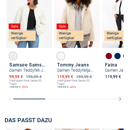
Sale
Sale
Wenige
Wenige
Wenige
verfügbar
verfügbar
verfügbar
Samsøe Samsøe
Tommy Jeans
Faina
Damen Teddyfell-Jacke
Damen Teddyfelljacke
Damen Jacke
Ermäßigter Preis
Ermäßigter Preis
99,99 €
199,99 €
119,99 €
199,99 €
119,99 €
Niedrigster Preis (letzte 30
Niedrigster Preis (letzte 30
Tage):
Tage):
199,99
€
-50%
199,99
€
-40%
DAS PASST DAZU