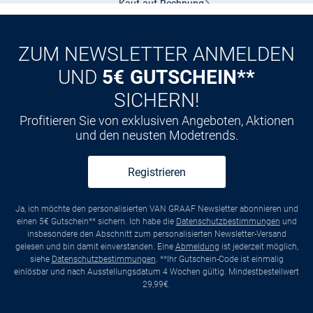
CLUB
Kauf auf
Rechnung
ZUM NEWSLETTER ANMELDEN
UND
5€ GUTSCHEIN**
SICHERN!
Profitieren Sie von exklusiven Angeboten, Aktionen
und den neusten Modetrends.
Registrieren
Ja, ich möchte den personalisierten VAN GRAAF Newsletter abonnieren und
einen 5€ Gutschein** sichern. Ich habe die
Datenschutzbestimmungen
und
insbesondere den Abschnitt zum personalisierten Newsletter-Versand
gelesen und bin damit einverstanden. Eine
Abmeldung
ist jederzeit möglich,
siehe
Datenschutzbestimmungen
. **Ihr Gutschein-Code ist einmalig
einlösbar und nach Ausstellungsdatum 4 Wochen gültig. Mindestbestellwert
29,99€.