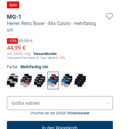
Sale
MG-1
Herren Retro Boxer - Mix Colors
- mehrfarbig
uni
49,99 €
Preis reduziert um
-10%
Alter Preis
Ermäßigter Preis
44,99 €
Inkl. MwSt. zzgl.
Versandkosten
Niedrigster Preis (letzte 30 Tage):
49,99
€
-10%
Farbe:
Mehrfarbig Uni
Größenauswahl
Größe wählen
Unsicher bei der Größe?
Größenberater
In den Warenkorb