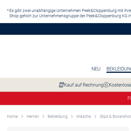
Zum Hauptinhalt springen
Es gibt zwei unabhängige Unternehmen Peek&Cloppenburg mit ihre
Shop gehört zur Unternehmensgruppe der Peek&Cloppenburg KG in
NEU
BEKLEIDUN
Kauf auf Rechnung
Kostenlose
F
Home
Herren
Bekleidung
Wäsche
Slips & Boxersho