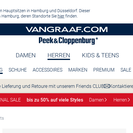
n Hauptsitzen in Hamburg und Düsseldorf. Dieser
 Hamburg, deren Standorte Sie
hier
finden.
DAMEN
HERREN
KIDS & TEENS
G
SCHUHE
ACCESSOIRES
MARKEN
PREMIUM
SALE
 Lieferung und Retoure mit unserem Friends CLUB
Kontaktier
INAL SALE
bis zu 50% auf viele Styles
Damen
Herren
rts