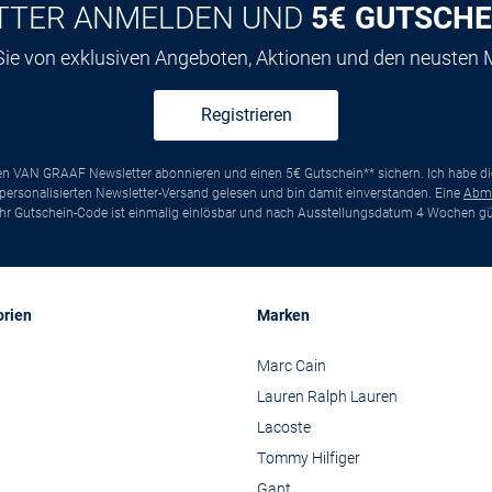
TTER ANMELDEN UND
5€ GUTSCHE
 Sie von exklusiven Angeboten, Aktionen und den neusten
Registrieren
ten VAN GRAAF Newsletter abonnieren und einen 5€ Gutschein** sichern. Ich habe d
ersonalisierten Newsletter-Versand gelesen und bin damit einverstanden. Eine
Abm
*Ihr Gutschein-Code ist einmalig einlösbar und nach Ausstellungsdatum 4 Wochen gül
orien
Marken
Marc Cain
Lauren Ralph Lauren
Lacoste
Tommy Hilfiger
Gant