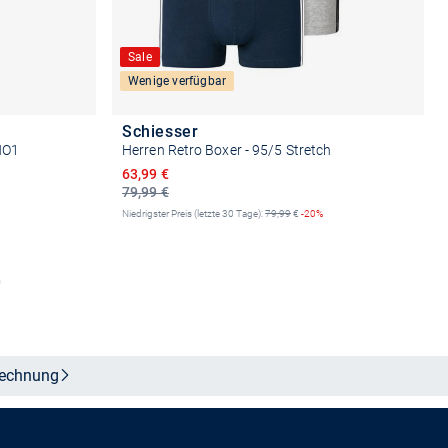
Sale
Wenige verfügbar
Schiesser
 HO1
Herren Retro Boxer - 95/5 Stretch
Ermäßigter Preis
63,99 €
79,99 €
Niedrigster Preis (letzte 30 Tage):
79,99
€
-20%
n
Größe auswählen
echnung