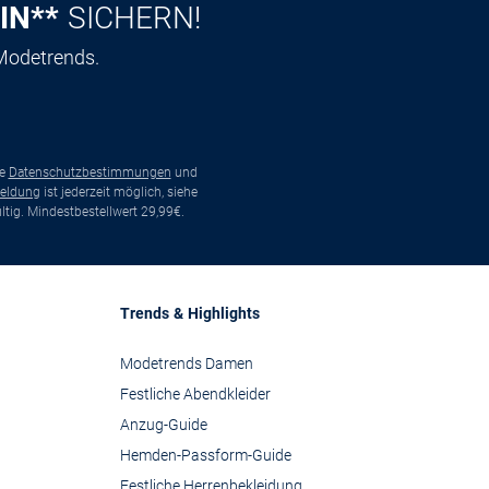
IN**
SICHERN!
 Modetrends.
ie
Datenschutzbestimmungen
und
eldung
ist jederzeit möglich, siehe
tig. Mindestbestellwert 29,99€.
Trends & Highlights
Modetrends Damen
Festliche Abendkleider
Anzug-Guide
Hemden-Passform-Guide
Festliche Herrenbekleidung