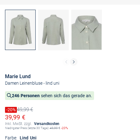
Marie Lund
Damen Leinenbluse
- lind uni
246 Personen
sehen sich das gerade an.
49,99 €
Preis reduziert um
-20%
Alter Preis
Ermäßigter Preis
39,99 €
Inkl. MwSt. zzgl.
Versandkosten
Niedrigster Preis (letzte 30 Tage):
49,99
€
-20%
Farbe:
Lind Uni