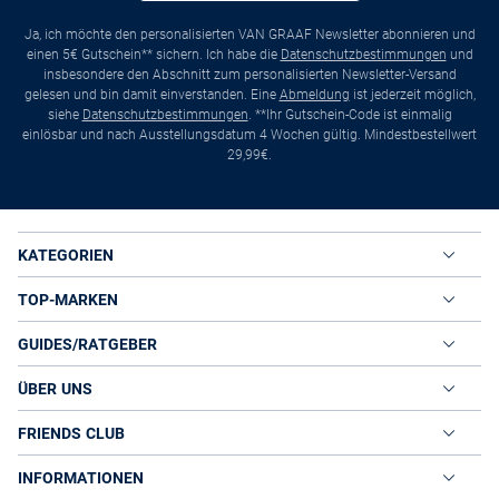
Ja, ich möchte den personalisierten VAN GRAAF Newsletter abonnieren und
einen 5€ Gutschein** sichern. Ich habe die
Datenschutzbestimmungen
und
insbesondere den Abschnitt zum personalisierten Newsletter-Versand
gelesen und bin damit einverstanden. Eine
Abmeldung
ist jederzeit möglich,
siehe
Datenschutzbestimmungen
. **Ihr Gutschein-Code ist einmalig
einlösbar und nach Ausstellungsdatum 4 Wochen gültig. Mindestbestellwert
29,99€.
KATEGORIEN
TOP-MARKEN
GUIDES/RATGEBER
ÜBER UNS
FRIENDS CLUB
INFORMATIONEN