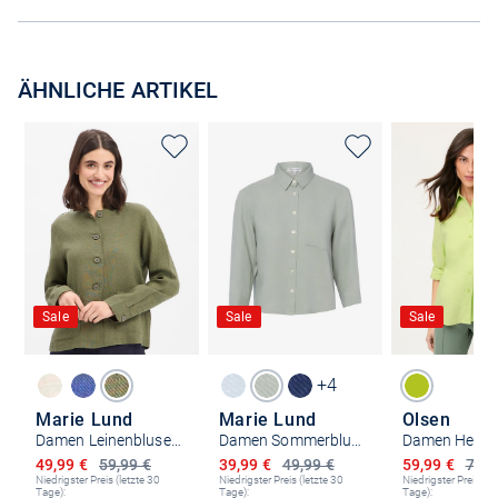
ÄHNLICHE ARTIKEL
Sale
Sale
Sale
+4
Marie Lund
Marie Lund
Olsen
Damen Leinenbluse - Emma
Damen Sommerbluse aus Leinen - Liane
Ermäßigter Preis
Ermäßigter Preis
Ermäßigter P
49,99 €
59,99 €
39,99 €
49,99 €
59,99 €
79,9
Niedrigster Preis (letzte 30
Niedrigster Preis (letzte 30
Niedrigster Preis (le
Tage):
Tage):
Tage):