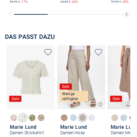
59,99
€
-17%
49,99
€
-20%
79,99
€
-25%
DAS PASST DAZU
Sale
Wenige
Sale
verfügbar
Sale
Marie Lund
Marie Lund
Marie Lun
Damen Strickshirt
Damen Hose
Damen Midir