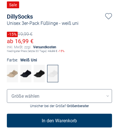
Sale
DillySocks
Unisex 3er-Pack Füßlinge
- weiß uni
19,99 €
Preis reduziert um
-15%
Alter Preis
Ermäßigter Preis
ab 16,99 €
Inkl. MwSt. zzgl.
Versandkosten
Niedrigster Preis (letzte 30 Tage):
19,99
€
-15%
Farbe:
Weiß Uni
Größenauswahl
Größe wählen
Unsicher bei der Größe?
Größenberater
In den Warenkorb