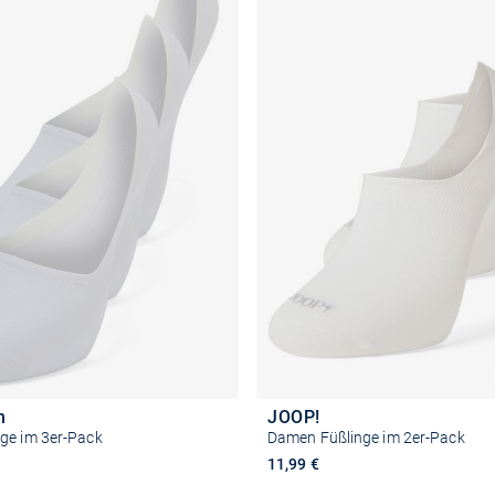
n
JOOP!
ge im 3er-Pack
Damen Füßlinge im 2er-Pack
11,99 €