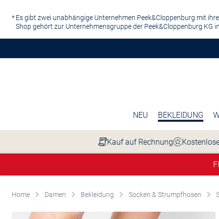
Zum Hauptinhalt springen
Es gibt zwei unabhängige Unternehmen Peek&Cloppenburg mit ihre
Shop gehört zur Unternehmensgruppe der Peek&Cloppenburg KG in
NEU
BEKLEIDUNG
W
Kauf auf Rechnung
Kostenlose
F
Home
Damen
Bekleidung
Socken & Strumpfhosen