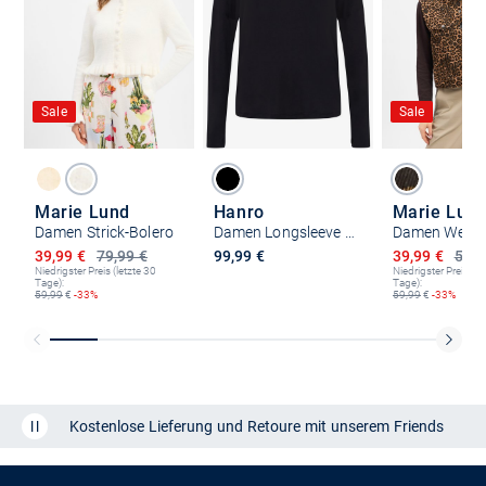
Sale
Sale
Marie Lund
Hanro
Damen Strick-Bolero
Damen Longsleeve - Yoga
Damen West
Ermäßigter Preis
Ermäßigter P
39,99 €
79,99 €
99,99 €
39,99 €
59,9
Niedrigster Preis (letzte 30
Niedrigster Preis (le
Tage):
Tage):
59,99
€
-33%
59,99
€
-33%
Kostenlose Lieferung und Retoure mit unserem Friends
CLUB