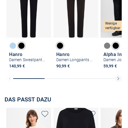
Wenige
verfügbar
Hanro
Hanro
Alpha Indu
Damen Sweatpants - Balance
Damen Longpants - Yoga
Damen Joggi
140,99 €
90,99 €
59,99 €
DAS PASST DAZU