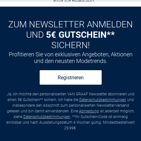
Kauf auf
Rechnung
ZUM NEWSLETTER ANMELDEN
UND
5€ GUTSCHEIN**
SICHERN!
Profitieren Sie von exklusiven Angeboten, Aktionen
und den neusten Modetrends.
Registrieren
Ja, ich möchte den personalisierten VAN GRAAF Newsletter abonnieren und
einen 5€ Gutschein** sichern. Ich habe die
Datenschutzbestimmungen
und
insbesondere den Abschnitt zum personalisierten Newsletter-Versand
gelesen und bin damit einverstanden. Eine
Abmeldung
ist jederzeit möglich,
siehe
Datenschutzbestimmungen
. **Ihr Gutschein-Code ist einmalig
einlösbar und nach Ausstellungsdatum 4 Wochen gültig. Mindestbestellwert
29,99€.