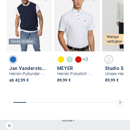
Wenige
Große Größen
verfügbar
+3
Jan Vanderstorm
MEYER
Herren Pullunder - URVA
Herren Poloshirt - Rory
ab 42,99 €
89,99 €
89,99 €
Kostenlose Lieferung und Retoure mit unserem Friends
CLUB