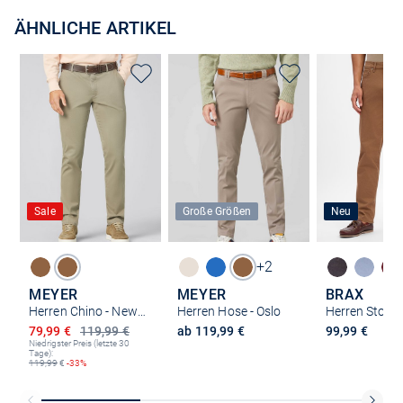
ÄHNLICHE ARTIKEL
Sale
Große Größen
Neu
+2
MEYER
MEYER
BRAX
Herren Chino - New York
Herren Hose - Oslo
Ermäßigter Preis
79,99 €
119,99 €
ab 119,99 €
99,99 €
Niedrigster Preis (letzte 30
Tage):
119,99
€
-33%