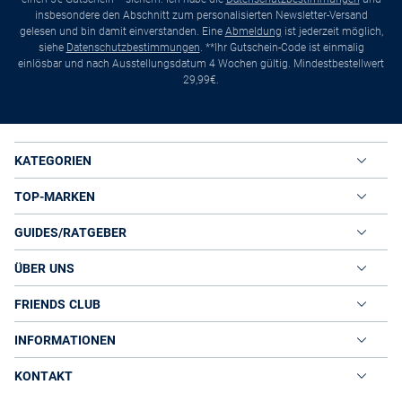
insbesondere den Abschnitt zum personalisierten Newsletter-Versand
gelesen und bin damit einverstanden. Eine
Abmeldung
ist jederzeit möglich,
siehe
Datenschutzbestimmungen
. **Ihr Gutschein-Code ist einmalig
einlösbar und nach Ausstellungsdatum 4 Wochen gültig. Mindestbestellwert
29,99€.
KATEGORIEN
TOP-MARKEN
GUIDES/RATGEBER
ÜBER UNS
FRIENDS CLUB
INFORMATIONEN
KONTAKT