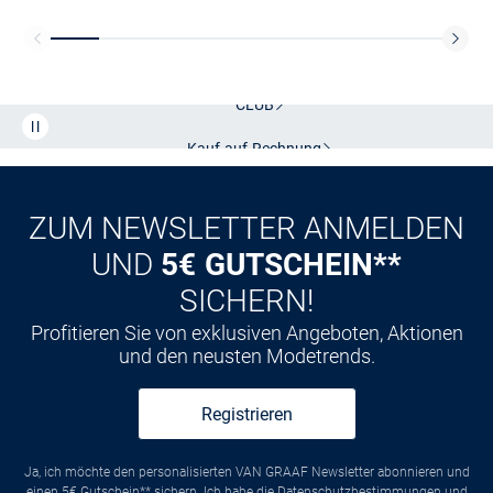
Kostenlose Lieferung und Retoure mit unserem Friends
CLUB
Kauf auf
Rechnung
ZUM NEWSLETTER ANMELDEN
UND
5€ GUTSCHEIN**
SICHERN!
Profitieren Sie von exklusiven Angeboten, Aktionen
und den neusten Modetrends.
Registrieren
Ja, ich möchte den personalisierten VAN GRAAF Newsletter abonnieren und
einen 5€ Gutschein** sichern. Ich habe die
Datenschutzbestimmungen
und