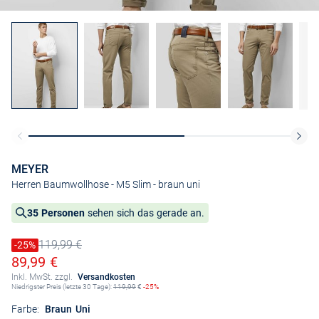
MEYER
Herren Baumwollhose - M5 Slim
- braun uni
35 Personen
sehen sich das gerade an.
119,99 €
Preis reduziert um
-25%
Alter Preis
Ermäßigter Preis
89,99 €
Inkl. MwSt. zzgl.
Versandkosten
Niedrigster Preis (letzte 30 Tage):
119,99
€
-25%
Farbe:
Braun Uni