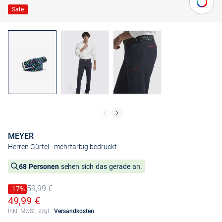
Sale
MEYER
Herren Gürtel
- mehrfarbig bedruckt
68 Personen
sehen sich das gerade an.
59,99 €
Preis reduziert um
-17%
Alter Preis
Ermäßigter Preis
49,99 €
Inkl. MwSt. zzgl.
Versandkosten