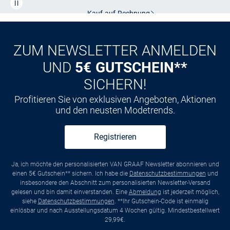
Kauf auf
Rechnung
ZUM NEWSLETTER ANMELDEN
UND
5€ GUTSCHEIN**
SICHERN!
Profitieren Sie von exklusiven Angeboten, Aktionen
und den neusten Modetrends.
Registrieren
Ja, ich möchte den personalisierten VAN GRAAF Newsletter abonnieren und
einen 5€ Gutschein** sichern. Ich habe die
Datenschutzbestimmungen
und
insbesondere den Abschnitt zum personalisierten Newsletter-Versand
gelesen und bin damit einverstanden. Eine
Abmeldung
ist jederzeit möglich,
siehe
Datenschutzbestimmungen
. **Ihr Gutschein-Code ist einmalig
einlösbar und nach Ausstellungsdatum 4 Wochen gültig. Mindestbestellwert
29,99€.