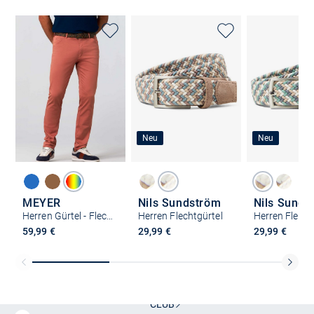
Neu
Neu
MEYER
Nils Sundström
Nils Sunds
Herren Gürtel - Flechtgürtel
Herren Flechtgürtel
Herren Flecht
59,99 €
29,99 €
29,99 €
Kostenlose Lieferung und Retoure mit unserem Friends
CLUB