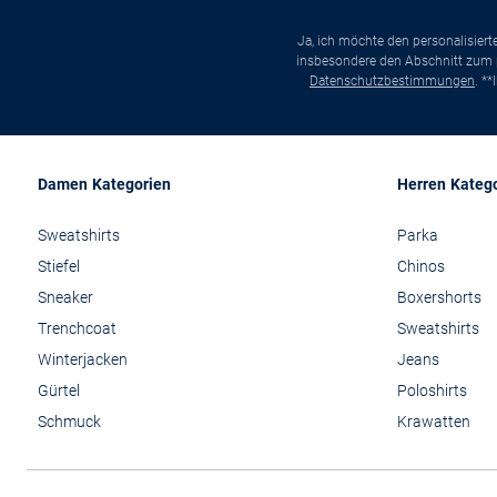
Ja, ich möchte den personalisier
insbesondere den Abschnitt zum p
Datenschutzbestimmungen
. *
Damen Kategorien
Herren Kateg
Sweatshirts
Parka
Stiefel
Chinos
Sneaker
Boxershorts
Trenchcoat
Sweatshirts
Winterjacken
Jeans
Gürtel
Poloshirts
Schmuck
Krawatten