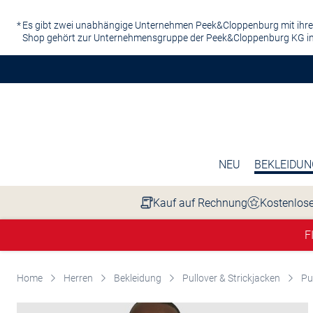
Zum Hauptinhalt springen
Es gibt zwei unabhängige Unternehmen Peek&Cloppenburg mit ihre
Shop gehört zur Unternehmensgruppe der Peek&Cloppenburg KG in
NEU
BEKLEIDUN
Kauf auf Rechnung
Kostenlose
F
Home
Herren
Bekleidung
Pullover & Strickjacken
Pu