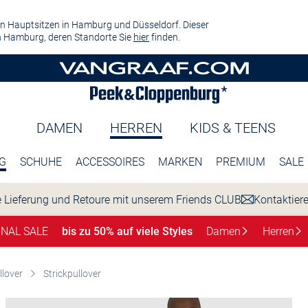
n Hauptsitzen in Hamburg und Düsseldorf. Dieser
 Hamburg, deren Standorte Sie
hier
finden.
DAMEN
HERREN
KIDS & TEENS
G
SCHUHE
ACCESSOIRES
MARKEN
PREMIUM
SALE
 Lieferung und Retoure mit unserem Friends CLUB
Kontaktier
INAL SALE
bis zu 50% auf viele Styles
Damen
Herren
llover
Strickpullover