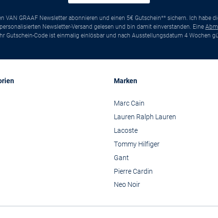
ten VAN GRAAF Newsletter abonnieren und einen 5€ Gutschein** sichern. Ich habe d
ersonalisierten Newsletter-Versand gelesen und bin damit einverstanden. Eine
Abm
*Ihr Gutschein-Code ist einmalig einlösbar und nach Ausstellungsdatum 4 Wochen gül
orien
Marken
Marc Cain
Lauren Ralph Lauren
Lacoste
Tommy Hilfiger
Gant
Pierre Cardin
Neo Noir