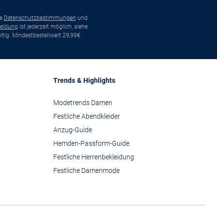
ie
Datenschutzbestimmungen
und
eldung
ist jederzeit möglich, siehe
tig. Mindestbestellwert 29,99€.
Trends & Highlights
Modetrends Damen
Festliche Abendkleider
Anzug-Guide
Hemden-Passform-Guide
Festliche Herrenbekleidung
Festliche Damenmode