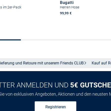
Bugatti
ts im 2er-Pack
Herren Hose
99,99 €
Größe auswählen
Größe auswähle
ieferung und Retoure mit unserem Friends
CLUB
Kauf auf
R
TTER ANMELDEN UND
5€ GUTSCHE
 Sie von exklusiven Angeboten, Aktionen und den neusten
Registrieren