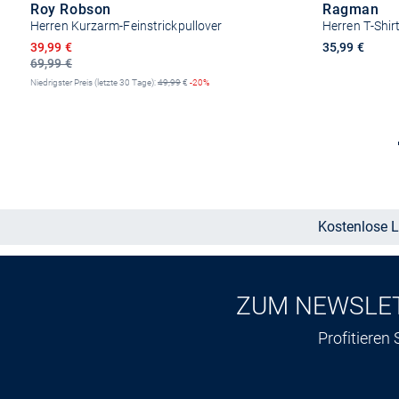
Roy Robson
Ragman
Herren Kurzarm-Feinstrickpullover
Herren T-Shir
Ermäßigter Preis
39,99 €
35,99 €
69,99 €
Niedrigster Preis (letzte 30 Tage):
49,99
€
-20%
Größe auswählen
Kostenlose L
ZUM NEWSLE
Profitieren