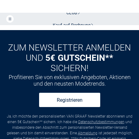
Kostenlose Lieferung und Retoure mit unserem Friends
CLUB
Kauf auf
Rechnung
ZUM NEWSLETTER ANMELDEN
UND
5€ GUTSCHEIN**
SICHERN!
Profitieren Sie von exklusiven Angeboten, Aktionen
und den neusten Modetrends.
Registrieren
Ja, ich möchte den personalisierten VAN GRAAF Newsletter abonnieren und
einen 5€ Gutschein** sichern. Ich habe die
Datenschutzbestimmungen
und
insbesondere den Abschnitt zum personalisierten Newsletter-Versand
gelesen und bin damit einverstanden. Eine
Abmeldung
ist jederzeit möglich,
siehe
Datenschutzbestimmungen
. **Ihr Gutschein-Code ist einmalig