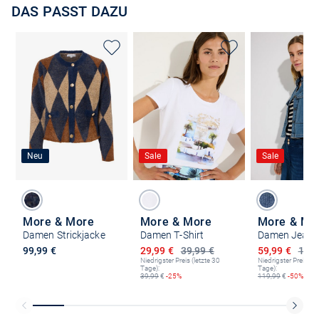
DAS PASST DAZU
Neu
Sale
Sale
More & More
More & More
More & Mo
Damen Strickjacke
Damen T-Shirt
Damen Jeans
Ermäßigter Preis
Ermäßigter P
99,99 €
29,99 €
39,99 €
59,99 €
119,
Niedrigster Preis (letzte 30
Niedrigster Preis (le
Tage):
Tage):
39,99
€
-25%
119,99
€
-50%