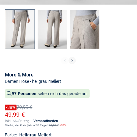
More & More
Damen Hose
- hellgrau meliert
97 Personen
sehen sich das gerade an.
79,99 €
Preis reduziert um
-38%
Alter Preis
Ermäßigter Preis
49,99 €
Inkl. MwSt. zzgl.
Versandkosten
Niedrigster Preis (letzte 30 Tage):
79,99
€
-38%
Farbe:
Hellgrau Meliert