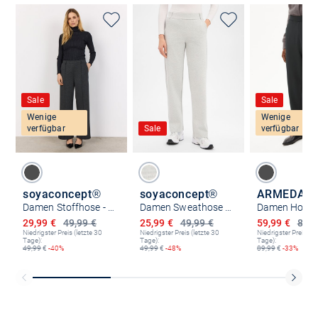
Sale
Sale
Wenige
Wenige
verfügbar
Sale
verfügbar
soyaconcept®
soyaconcept®
ARMEDAN
Damen Stoffhose - SC-Vita 3
Damen Sweathose - Nanni
Ermäßigter Preis
Ermäßigter Preis
Ermäßigter P
29,99 €
49,99 €
25,99 €
49,99 €
59,99 €
89,9
Niedrigster Preis (letzte 30
Niedrigster Preis (letzte 30
Niedrigster Preis (le
Tage):
Tage):
Tage):
49,99
€
-40%
49,99
€
-48%
89,99
€
-33%