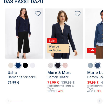
DAS PASST DAZU
Sale
Wenige
verfügbar
Sale
Usha
More & More
Marie Lun
Damen Strickjacke
Damen Blazer
Damen Jeans
Ermäßigter Preis
Ermäßigter P
71,99 €
79,99 €
139,99 €
39,99 €
49,9
Niedrigster Preis (letzte 30
Niedrigster Preis (le
Tage):
Tage):
139,99
€
-43%
49,99
€
-20%
Kostenlose Lieferung und Retoure mit unserem Friends