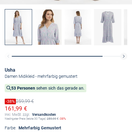
Usha
Damen Midikleid
- mehrfarbig gemustert
53 Personen
sehen sich das gerade an.
259,99 €
Preis reduziert um
-38%
Alter Preis
Ermäßigter Preis
161,99 €
Inkl. MwSt. zzgl.
Versandkosten
Niedrigster Preis (letzte 30 Tage):
259,99
€
-38%
Farbe:
Mehrfarbig Gemustert