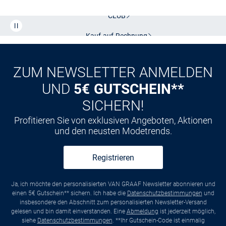
CLUB
Kauf auf
Rechnung
ZUM NEWSLETTER ANMELDEN
UND
5€ GUTSCHEIN**
SICHERN!
Profitieren Sie von exklusiven Angeboten, Aktionen
und den neusten Modetrends.
Registrieren
Ja, ich möchte den personalisierten VAN GRAAF Newsletter abonnieren und
einen 5€ Gutschein** sichern. Ich habe die
Datenschutzbestimmungen
und
insbesondere den Abschnitt zum personalisierten Newsletter-Versand
gelesen und bin damit einverstanden. Eine
Abmeldung
ist jederzeit möglich,
siehe
Datenschutzbestimmungen
. **Ihr Gutschein-Code ist einmalig