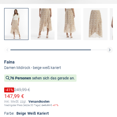
Faina
Damen Midirock
- beige weiß kariert
76 Personen
sehen sich das gerade an.
249,99 €
Preis reduziert um
-41%
Alter Preis
Ermäßigter Preis
147,99 €
Inkl. MwSt. zzgl.
Versandkosten
Niedrigster Preis (letzte 30 Tage):
249,99
€
-41%
Farbe:
Beige Weiß Kariert