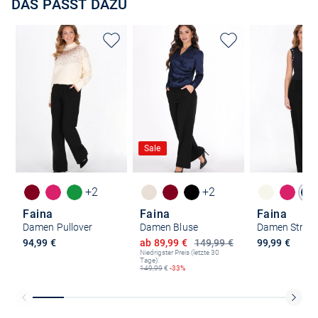
DAS PASST DAZU
Sale
+2
+2
Faina
Faina
Faina
Damen Pullover
Damen Bluse
Damen Strick
Ermäßigter Preis
94,99 €
ab 89,99 €
149,99 €
99,99 €
Niedrigster Preis (letzte 30
Tage):
149,99
€
-33%