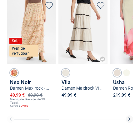
Sale
Wenige
verfügbar
Neo Noir
Vila
Usha
Damen Maxirock - Morris Meadow
Damen Maxirock VIManda
Damen Rock
Ermäßigter Preis
49,99 €
69,99 €
49,99 €
219,99 €
Niedrigster Preis (letzte 30
Tage):
69,99
€
-29%