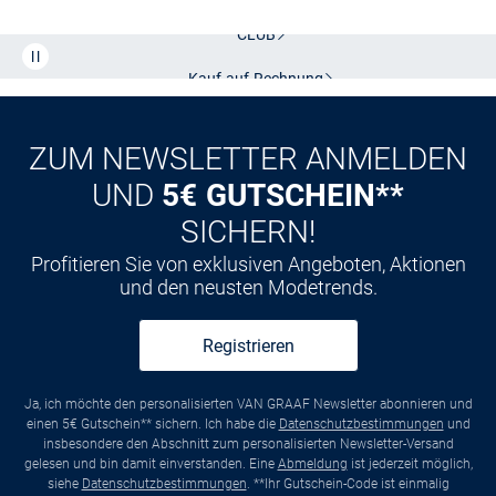
Kostenlose Lieferung und Retoure mit unserem Friends
CLUB
Kauf auf
Rechnung
ZUM NEWSLETTER ANMELDEN
UND
5€ GUTSCHEIN**
SICHERN!
Profitieren Sie von exklusiven Angeboten, Aktionen
und den neusten Modetrends.
Registrieren
Ja, ich möchte den personalisierten VAN GRAAF Newsletter abonnieren und
einen 5€ Gutschein** sichern. Ich habe die
Datenschutzbestimmungen
und
insbesondere den Abschnitt zum personalisierten Newsletter-Versand
gelesen und bin damit einverstanden. Eine
Abmeldung
ist jederzeit möglich,
siehe
Datenschutzbestimmungen
. **Ihr Gutschein-Code ist einmalig