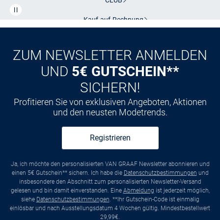
Kauf auf
Rechnung
ZUM NEWSLETTER ANMELDEN
UND
5€ GUTSCHEIN**
SICHERN!
Profitieren Sie von exklusiven Angeboten, Aktionen
und den neusten Modetrends.
Registrieren
Ja, ich möchte den personalisierten VAN GRAAF Newsletter abonnieren und
einen 5€ Gutschein** sichern. Ich habe die
Datenschutzbestimmungen
und
insbesondere den Abschnitt zum personalisierten Newsletter-Versand
gelesen und bin damit einverstanden. Eine
Abmeldung
ist jederzeit möglich,
siehe
Datenschutzbestimmungen
. **Ihr Gutschein-Code ist einmalig
einlösbar und nach Ausstellungsdatum 4 Wochen gültig. Mindestbestellwert
29,99€.