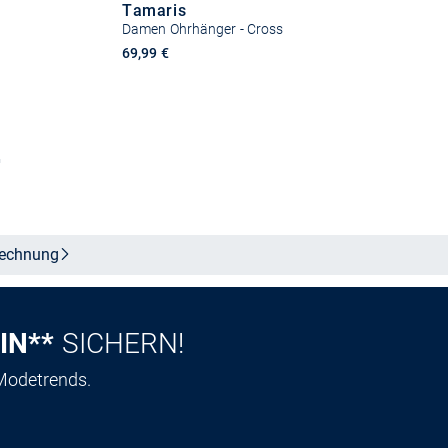
Tamaris
Damen Ohrhänger - Cross
69,99 €
b
In den Warenkorb
echnung
IN**
SICHERN!
 Modetrends.