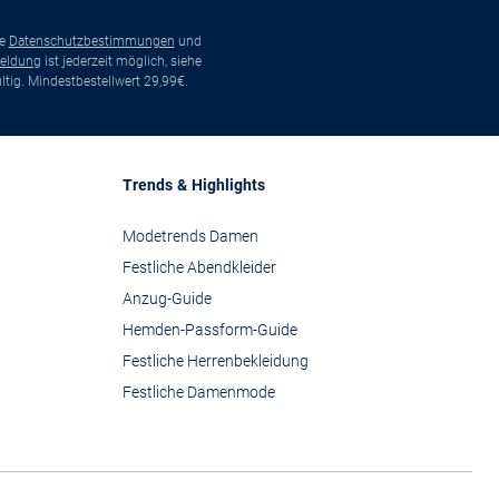
ie
Datenschutzbestimmungen
und
eldung
ist jederzeit möglich, siehe
tig. Mindestbestellwert 29,99€.
Trends & Highlights
Modetrends Damen
Festliche Abendkleider
Anzug-Guide
Hemden-Passform-Guide
Festliche Herrenbekleidung
Festliche Damenmode