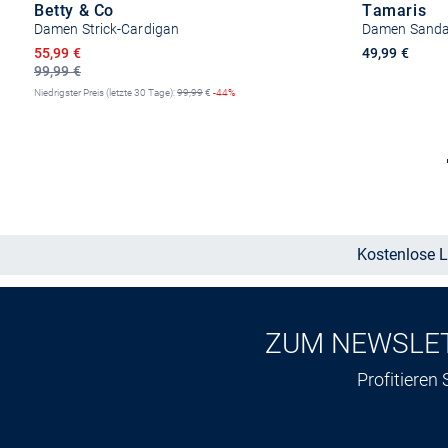
Betty & Co
Tamaris
Damen Strick-Cardigan
Damen Sanda
Ermäßigter Preis
55,99 €
49,99 €
99,99 €
Niedrigster Preis (letzte 30 Tage):
99,99
€
-44%
Größe auswählen
Kostenlose L
ZUM NEWSLE
Profitieren