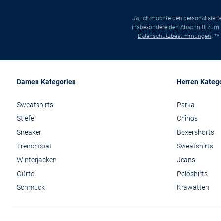
Ja, ich möchte den personalisier
insbesondere den Abschnitt zum p
Datenschutzbestimmungen
. *
Damen Kategorien
Herren Kateg
Sweatshirts
Parka
Stiefel
Chinos
Sneaker
Boxershorts
Trenchcoat
Sweatshirts
Winterjacken
Jeans
Gürtel
Poloshirts
Schmuck
Krawatten