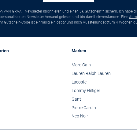
ten VAN GRAAF Newsletter abonnieren und einen 5€ Gutschein** sichern. Ich habe d
ersonalisierten Newsletter-Versand gelesen und bin damit einverstanden. Eine
Abm
*Ihr Gutschein-Code ist einmalig einlösbar und nach Ausstellungsdatum 4 Wochen gül
orien
Marken
Marc Cain
Lauren Ralph Lauren
Lacoste
Tommy Hilfiger
Gant
Pierre Cardin
Neo Noir