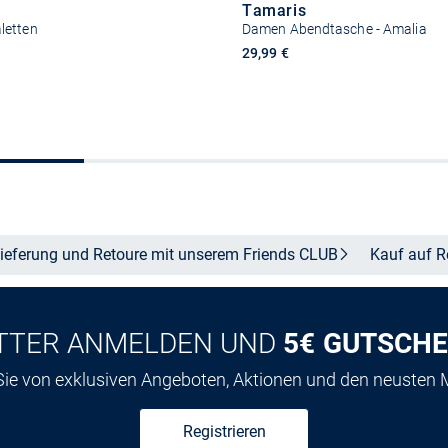
Tamaris
letten
Damen Abendtasche - Amalia
29,99 €
Größe auswählen
In den Warenkor
ieferung und Retoure mit unserem Friends
CLUB
Kauf auf
R
TTER ANMELDEN UND
5€ GUTSCHE
 Sie von exklusiven Angeboten, Aktionen und den neusten
Registrieren