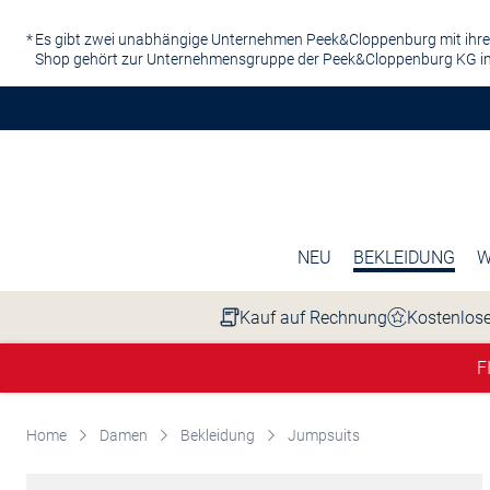
Zum Hauptinhalt springen
Es gibt zwei unabhängige Unternehmen Peek&Cloppenburg mit ihre
Shop gehört zur Unternehmensgruppe der Peek&Cloppenburg KG in
NEU
BEKLEIDUNG
W
Kauf auf Rechnung
Kostenlose
F
Home
Damen
Bekleidung
Jumpsuits