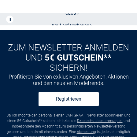
Kostenlose Lieferung und Retoure mit unserem Friends
CLUB
Kauf auf
Rechnung
ZUM NEWSLETTER ANMELDEN
UND
5€ GUTSCHEIN**
SICHERN!
Profitieren Sie von exklusiven Angeboten, Aktionen
und den neusten Modetrends.
Registrieren
Ja, ich möchte den personalisierten VAN GRAAF Newsletter abonnieren und
einen 5€ Gutschein** sichern. Ich habe die
Datenschutzbestimmungen
und
insbesondere den Abschnitt zum personalisierten Newsletter-Versand
gelesen und bin damit einverstanden. Eine
Abmeldung
ist jederzeit möglich,