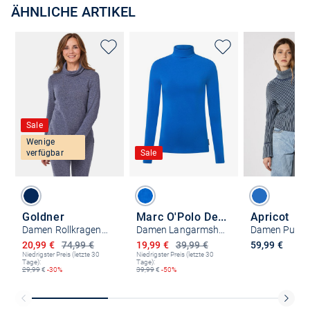
ÄHNLICHE ARTIKEL
Sale
Wenige
verfügbar
Sale
Goldner
Marc O'Polo Denim
Apricot
Damen Rollkragenpullover - Kurzgröße
Damen Langarmshirt
Damen Pullov
Ermäßigter Preis
Ermäßigter Preis
20,99 €
74,99 €
19,99 €
39,99 €
59,99 €
Niedrigster Preis (letzte 30
Niedrigster Preis (letzte 30
Tage):
Tage):
29,99
€
-30%
39,99
€
-50%