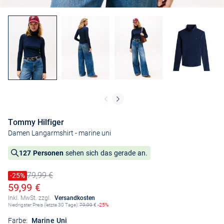
Tommy Hilfiger
Damen Langarmshirt
- marine uni
127 Personen
sehen sich das gerade an.
79,99 €
Preis reduziert um
-25%
Alter Preis
Ermäßigter Preis
59,99 €
Inkl. MwSt. zzgl.
Versandkosten
Niedrigster Preis (letzte 30 Tage):
79,99
€
-25%
Farbe:
Marine Uni