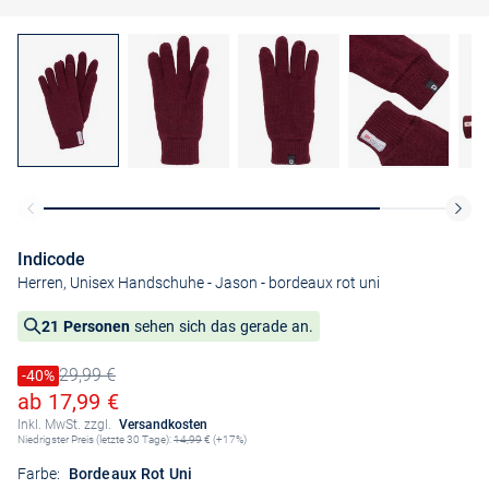
Indicode
Herren, Unisex Handschuhe - Jason
- bordeaux rot uni
21 Personen
sehen sich das gerade an.
29,99 €
Preis reduziert um
-40%
Alter Preis
Ermäßigter Preis
ab 17,99 €
Inkl. MwSt. zzgl.
Versandkosten
Niedrigster Preis (letzte 30 Tage):
14,99
€ (+17%)
Farbe:
Bordeaux Rot Uni