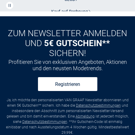
Kauf auf
Rechnung
ZUM NEWSLETTER ANMELDEN
UND
5€ GUTSCHEIN**
SICHERN!
Profitieren Sie von exklusiven Angeboten, Aktionen
und den neusten Modetrends.
Registrieren
Ja, ich möchte den personalisierten VAN GRAAF Newsletter abonnieren und
einen 5€ Gutschein** sichern. Ich habe die
Datenschutzbestimmungen
und
insbesondere den Abschnitt zum personalisierten Newsletter-Versand
gelesen und bin damit einverstanden. Eine
Abmeldung
ist jederzeit möglich,
siehe
Datenschutzbestimmungen
. **Ihr Gutschein-Code ist einmalig
einlösbar und nach Ausstellungsdatum 4 Wochen gültig. Mindestbestellwert
29,99€.