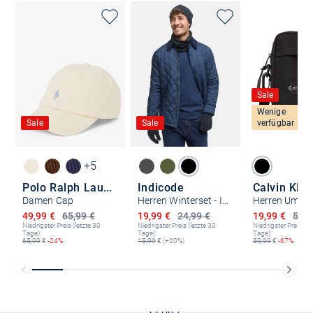
Sale
Wenige
Sale
Sale
verfügbar
+5
Polo Ralph Lauren
Indicode
Damen Cap
Herren Winterset - INGjert
Ermäßigter Preis
Ermäßigter Preis
Ermäßigter P
49,99 €
65,99 €
19,99 €
24,99 €
19,99 €
59,9
Niedrigster Preis (letzte 30
Niedrigster Preis (letzte 30
Niedrigster Preis (le
Tage):
Tage):
Tage):
65,99
€
-24%
15,99
€ (+20%)
59,99
€
-67%
Kostenlose Lieferung und Retoure mit unserem Friends
CLUB