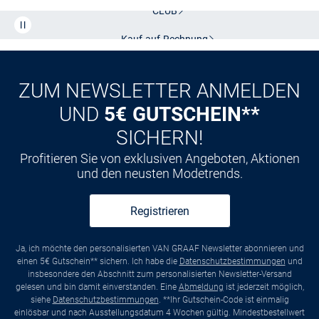
CLUB
Kauf auf
Rechnung
ZUM NEWSLETTER ANMELDEN
UND
5€ GUTSCHEIN**
SICHERN!
Profitieren Sie von exklusiven Angeboten, Aktionen
und den neusten Modetrends.
Registrieren
Ja, ich möchte den personalisierten VAN GRAAF Newsletter abonnieren und
einen 5€ Gutschein** sichern. Ich habe die
Datenschutzbestimmungen
und
insbesondere den Abschnitt zum personalisierten Newsletter-Versand
gelesen und bin damit einverstanden. Eine
Abmeldung
ist jederzeit möglich,
siehe
Datenschutzbestimmungen
. **Ihr Gutschein-Code ist einmalig
einlösbar und nach Ausstellungsdatum 4 Wochen gültig. Mindestbestellwert