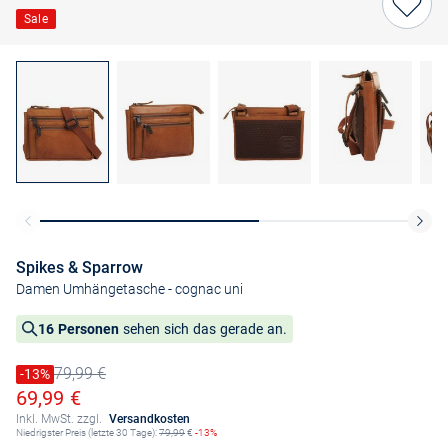
Sale
Spikes & Sparrow
Damen Umhängetasche
- cognac uni
16 Personen
sehen sich das gerade an.
79,99 €
Preis reduziert um
-13%
Alter Preis
Ermäßigter Preis
69,99 €
Inkl. MwSt. zzgl.
Versandkosten
Niedrigster Preis (letzte 30 Tage):
79,99
€
-13%