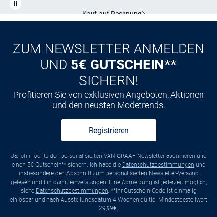
Kauf auf
Rechnung
ZUM NEWSLETTER ANMELDEN
UND
5€ GUTSCHEIN**
SICHERN!
Profitieren Sie von exklusiven Angeboten, Aktionen
und den neusten Modetrends.
Registrieren
Ja, ich möchte den personalisierten VAN GRAAF Newsletter abonnieren und
einen 5€ Gutschein** sichern. Ich habe die
Datenschutzbestimmungen
und
insbesondere den Abschnitt zum personalisierten Newsletter-Versand
gelesen und bin damit einverstanden. Eine
Abmeldung
ist jederzeit möglich,
siehe
Datenschutzbestimmungen
. **Ihr Gutschein-Code ist einmalig
einlösbar und nach Ausstellungsdatum 4 Wochen gültig. Mindestbestellwert
29,99€.