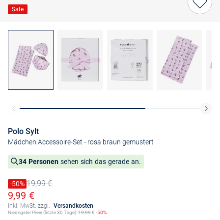
Sale
Polo Sylt
Mädchen Accessoire-Set
- rosa braun gemustert
34 Personen
sehen sich das gerade an.
19,99 €
Preis reduziert um
-50%
Alter Preis
Ermäßigter Preis
9,99 €
Inkl. MwSt. zzgl.
Versandkosten
Niedrigster Preis (letzte 30 Tage):
19,99
€
-50%