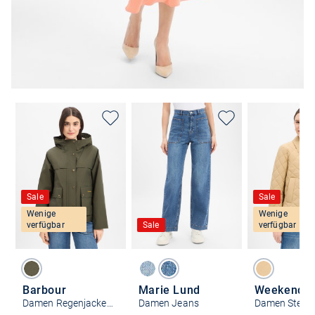
Sale
Sale
Wenige
Wenige
verfügbar
Sale
verfügbar
Barbour
Marie Lund
Damen Regenjacke - Baythorpe
Damen Jeans
Damen Stepp