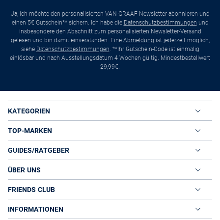
Ja, ich möchte den personalisierten VAN GRAAF Newsletter abonnieren und
einen 5€ Gutschein** sichern. Ich habe die
Datenschutzbestimmungen
und
insbesondere den Abschnitt zum personalisierten Newsletter-Versand
gelesen und bin damit einverstanden. Eine
Abmeldung
ist jederzeit möglich,
siehe
Datenschutzbestimmungen
. **Ihr Gutschein-Code ist einmalig
einlösbar und nach Ausstellungsdatum 4 Wochen gültig. Mindestbestellwert
29,99€.
KATEGORIEN
TOP-MARKEN
GUIDES/RATGEBER
ÜBER UNS
FRIENDS CLUB
INFORMATIONEN