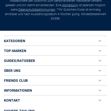
insbesondere den Abschnitt zum personalisierten Newsletter-Versand
gelesen und bin damit einverstanden. Eine
Abmeldung
ist jederzeit möglich,
siehe
Datenschutzbestimmungen
. **Ihr Gutschein-Code ist einmalig
einlösbar und nach Ausstellungsdatum 4 Wochen gültig. Mindestbestellwert
29,99€.
KATEGORIEN
TOP-MARKEN
GUIDES/RATGEBER
ÜBER UNS
FRIENDS CLUB
INFORMATIONEN
KONTAKT