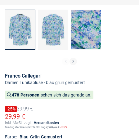
Franco Callegari
Damen Tunikabluse
- blau grün gemustert
478 Personen
sehen sich das gerade an.
39,99 €
Preis reduziert um
-25%
Alter Preis
Ermäßigter Preis
29,99 €
Inkl. MwSt. zzgl.
Versandkosten
Niedrigster Preis (letzte 30 Tage):
39,99
€
-25%
Farbe:
Blau Grün Gemustert