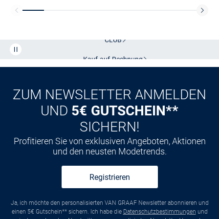
Kostenlose Lieferung und Retoure mit unserem Friends
CLUB
Kauf auf
Rechnung
ZUM NEWSLETTER ANMELDEN
UND
5€ GUTSCHEIN**
SICHERN!
Profitieren Sie von exklusiven Angeboten, Aktionen
und den neusten Modetrends.
Registrieren
Ja, ich möchte den personalisierten VAN GRAAF Newsletter abonnieren und
einen 5€ Gutschein** sichern. Ich habe die
Datenschutzbestimmungen
und