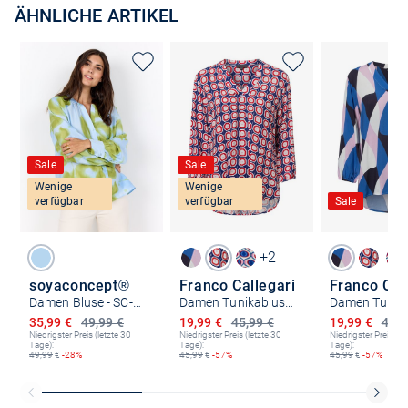
ÄHNLICHE ARTIKEL
Sale
Sale
Wenige
Wenige
verfügbar
verfügbar
Sale
+2
soyaconcept®
Franco Callegari
Franco Cal
Damen Bluse - SC-Cate
Damen Tunikabluse - Lola
Ermäßigter Preis
Ermäßigter Preis
Ermäßigter P
35,99 €
49,99 €
19,99 €
45,99 €
19,99 €
45,9
Niedrigster Preis (letzte 30
Niedrigster Preis (letzte 30
Niedrigster Preis (le
Tage):
Tage):
Tage):
49,99
€
-28%
45,99
€
-57%
45,99
€
-57%