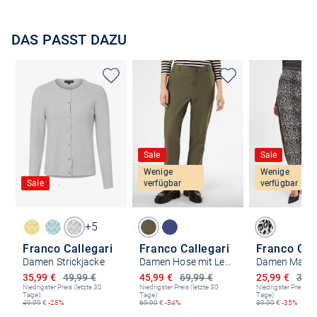
DAS PASST DAZU
Sale
Sale
Wenige
Wenige
Sale
verfügbar
verfügbar
+5
Franco Callegari
Franco Callegari
Damen Strickjacke
Damen Hose mit Leinen-Anteil
Damen Maxir
Ermäßigter Preis
Ermäßigter Preis
Ermäßigter P
35,99 €
49,99 €
45,99 €
69,99 €
25,99 €
39,9
Niedrigster Preis (letzte 30
Niedrigster Preis (letzte 30
Niedrigster Preis (le
Tage):
Tage):
Tage):
49,99
€
-28%
69,99
€
-34%
39,99
€
-35%