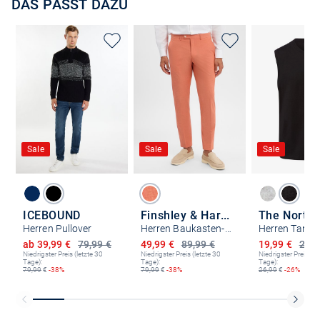
DAS PASST DAZU
Sale
Sale
Sale
ICEBOUND
Finshley & Harding London
The North 
Herren Pullover
Herren Baukasten-Anzughose
Herren Tankt
Ermäßigter Preis
Ermäßigter Preis
Ermäßigter P
ab 39,99 €
79,99 €
49,99 €
89,99 €
19,99 €
26,9
Niedrigster Preis (letzte 30
Niedrigster Preis (letzte 30
Niedrigster Preis (le
Tage):
Tage):
Tage):
79,99
€
-38%
79,99
€
-38%
26,99
€
-26%
Kostenlose Lieferung und Retoure mit unserem Friends