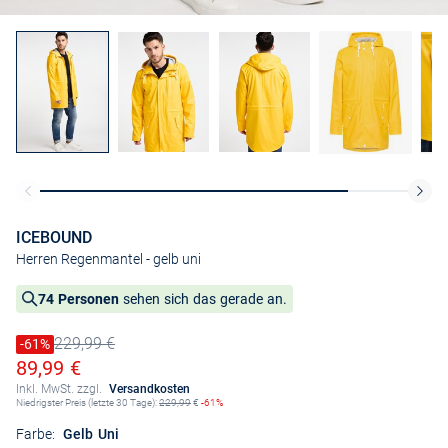
ICEBOUND
Herren Regenmantel
- gelb uni
74 Personen
sehen sich das gerade an.
229,99 €
Preis reduziert um
-61%
Alter Preis
Ermäßigter Preis
89,99 €
Inkl. MwSt. zzgl.
Versandkosten
Niedrigster Preis (letzte 30 Tage):
229,99
€
-61%
Farbe:
Gelb Uni