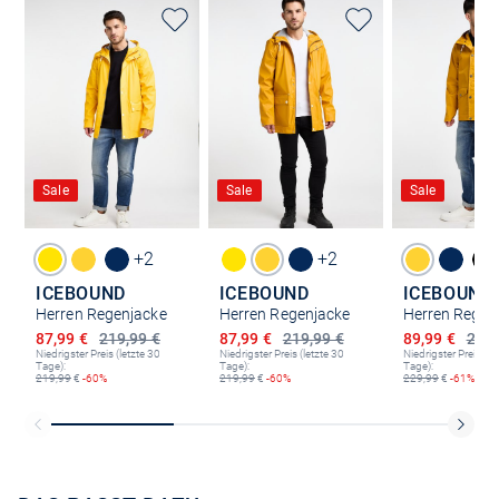
Sale
Sale
Sale
+2
+2
ICEBOUND
ICEBOUND
ICEBOUND
Herren Regenjacke
Herren Regenjacke
Herren Regen
Ermäßigter Preis
Ermäßigter Preis
Ermäßigter P
87,99 €
219,99 €
87,99 €
219,99 €
89,99 €
229,
Niedrigster Preis (letzte 30
Niedrigster Preis (letzte 30
Niedrigster Preis (le
Tage):
Tage):
Tage):
219,99
€
-60%
219,99
€
-60%
229,99
€
-61%