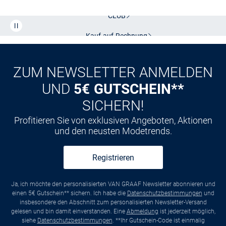
CLUB
Kauf auf
Rechnung
ZUM NEWSLETTER ANMELDEN
UND
5€ GUTSCHEIN**
SICHERN!
Profitieren Sie von exklusiven Angeboten, Aktionen
und den neusten Modetrends.
Registrieren
Ja, ich möchte den personalisierten VAN GRAAF Newsletter abonnieren und
einen 5€ Gutschein** sichern. Ich habe die
Datenschutzbestimmungen
und
insbesondere den Abschnitt zum personalisierten Newsletter-Versand
gelesen und bin damit einverstanden. Eine
Abmeldung
ist jederzeit möglich,
siehe
Datenschutzbestimmungen
. **Ihr Gutschein-Code ist einmalig