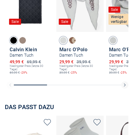
Sale
Wenige
Sale
Sale
verfügbar
Calvin Klein
Marc O'Polo
Marc O'Pol
Damen Tuch
Damen Tuch
Damen Tuch
Ermäßigter Preis
Ermäßigter Preis
Ermäßigter P
49,99 €
69,99 €
29,99 €
39,99 €
29,99 €
39,9
Niedrigster Preis (letzte 30
Niedrigster Preis (letzte 30
Niedrigster Preis (le
Tage):
Tage):
Tage):
69,99
€
-29%
39,99
€
-25%
39,99
€
-25%
DAS PASST DAZU