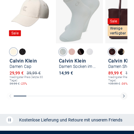
Sale
Wenige
Sale
verfügbar
Calvin Klein
Calvin Klein
Calvin Klei
Damen Cap
Damen Socken im 2er-Pack
Damen Shopp
Ermäßigter Preis
Ermäßigter P
29,99 €
39,99 €
14,99 €
89,99 €
139,
Niedrigster Preis (letzte 30
Niedrigster Preis (le
Tage):
Tage):
39,99
€
-25%
139,99
€
-36%
Kostenlose Lieferung und Retoure mit unserem Friends
CLUB