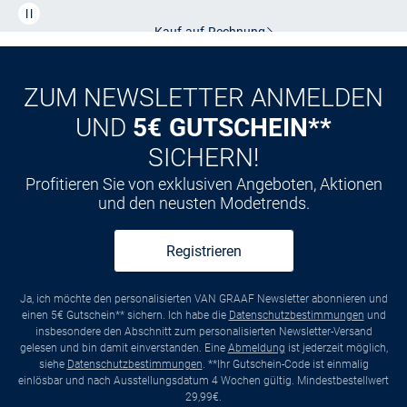
Kauf auf
Rechnung
ZUM NEWSLETTER ANMELDEN
UND
5€ GUTSCHEIN**
SICHERN!
Profitieren Sie von exklusiven Angeboten, Aktionen
und den neusten Modetrends.
Registrieren
Ja, ich möchte den personalisierten VAN GRAAF Newsletter abonnieren und
einen 5€ Gutschein** sichern. Ich habe die
Datenschutzbestimmungen
und
insbesondere den Abschnitt zum personalisierten Newsletter-Versand
gelesen und bin damit einverstanden. Eine
Abmeldung
ist jederzeit möglich,
siehe
Datenschutzbestimmungen
. **Ihr Gutschein-Code ist einmalig
einlösbar und nach Ausstellungsdatum 4 Wochen gültig. Mindestbestellwert
29,99€.