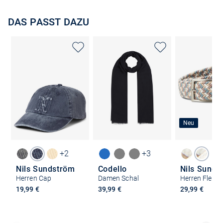
DAS PASST DAZU
Neu
+2
+3
Nils Sundström
Codello
Nils Sunds
Herren Cap
Damen Schal
Herren Flecht
19,99 €
39,99 €
29,99 €