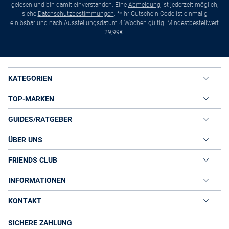
gelesen und bin damit einverstanden. Eine
Abmeldung
ist jederzeit möglich,
siehe
Datenschutzbestimmungen
. **Ihr Gutschein-Code ist einmalig
einlösbar und nach Ausstellungsdatum 4 Wochen gültig. Mindestbestellwert
29,99€.
KATEGORIEN
TOP-MARKEN
GUIDES/RATGEBER
ÜBER UNS
FRIENDS CLUB
INFORMATIONEN
KONTAKT
SICHERE ZAHLUNG