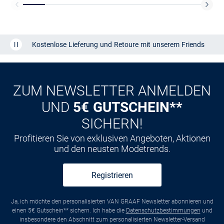
Kostenlose Lieferung und Retoure mit unserem Friends
CLUB
Kauf auf
Rechnung
ZUM NEWSLETTER ANMELDEN
UND
5€ GUTSCHEIN**
SICHERN!
Profitieren Sie von exklusiven Angeboten, Aktionen
und den neusten Modetrends.
Registrieren
Ja, ich möchte den personalisierten VAN GRAAF Newsletter abonnieren und
einen 5€ Gutschein** sichern. Ich habe die
Datenschutzbestimmungen
und
insbesondere den Abschnitt zum personalisierten Newsletter-Versand