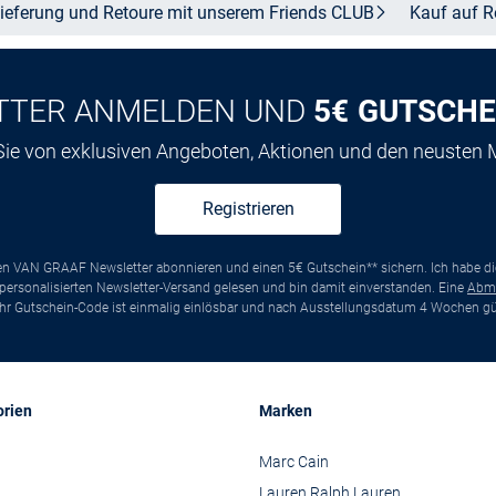
ieferung und Retoure mit unserem Friends
CLUB
Kauf auf
R
TTER ANMELDEN UND
5€ GUTSCHE
 Sie von exklusiven Angeboten, Aktionen und den neusten
Registrieren
ten VAN GRAAF Newsletter abonnieren und einen 5€ Gutschein** sichern. Ich habe d
ersonalisierten Newsletter-Versand gelesen und bin damit einverstanden. Eine
Abm
*Ihr Gutschein-Code ist einmalig einlösbar und nach Ausstellungsdatum 4 Wochen gül
orien
Marken
Marc Cain
Lauren Ralph Lauren