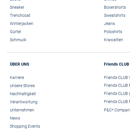
Sneaker
Boxershorts
Trenchcoat
Sweatshirts
Winterjacken
Jeans
Gürtel
Poloshirts
Schmuck
Krawatten
ÜBER UNS
Friends CLUB
Karriere
Friends CLUB V
Friends CLUB 
Unsere Stores
Friends CLUB 
Nachhaltigkeit
Friends CLUB 
Verantwortung
Unternehmen
P&C* Compan
News
Shopping Events