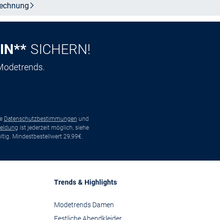
echnung
IN**
SICHERN!
 Modetrends.
ie
Datenschutzbestimmungen
und
eldung
ist jederzeit möglich, siehe
tig. Mindestbestellwert 29,99€.
Trends & Highlights
Modetrends Damen
Festliche Abendkleider