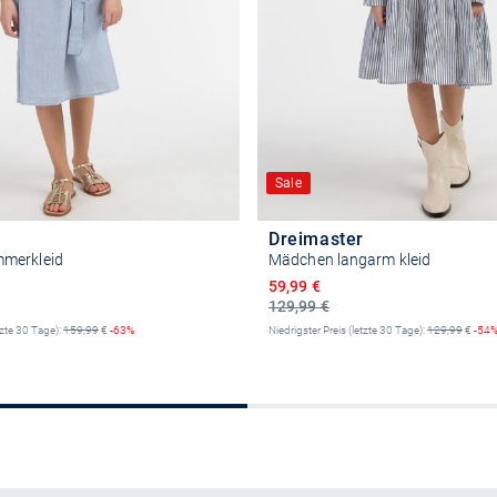
Sale
Dreimaster
merkleid
Mädchen langarm kleid
reis
Ermäßigter Preis
59,99 €
129,99 €
tzte 30 Tage):
159,99
€
-63%
Niedrigster Preis (letzte 30 Tage):
129,99
€
-54
Größe auswählen
Größe auswähle