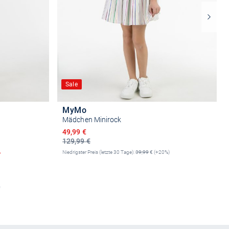
Sale
MyMo
Mädchen Minirock
Ermäßigter Preis
49,99 €
129,99 €
%
Niedrigster Preis (letzte 30 Tage):
39,99
€ (+20%)
n
Größe auswählen