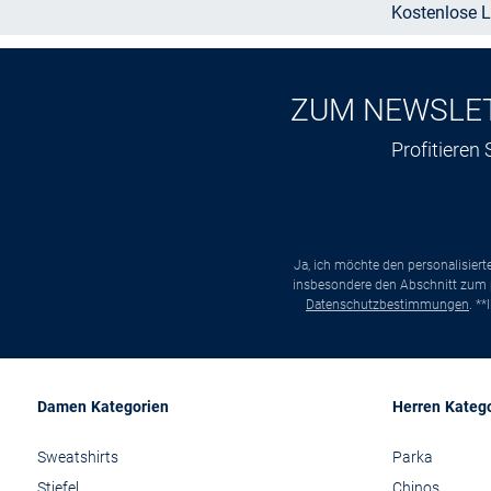
Kostenlose L
ZUM NEWSLE
Profitieren
Ja, ich möchte den personalisier
insbesondere den Abschnitt zum p
Datenschutzbestimmungen
. *
Damen Kategorien
Herren Kateg
Sweatshirts
Parka
Stiefel
Chinos