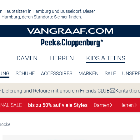
n Hauptsitzen in Hamburg und Düsseldorf. Dieser
 Hamburg, deren Standorte Sie
hier
finden.
DAMEN
HERREN
KIDS & TEENS
DUNG
SCHUHE
ACCESSOIRES
MARKEN
SALE
UNSERE
 Lieferung und Retoure mit unserem Friends CLUB
Kontaktier
INAL SALE
bis zu 50% auf viele Styles
Damen
Herren
 Röcke