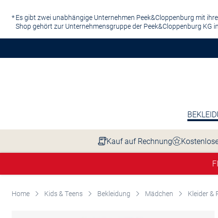
Zum Hauptinhalt springen
Es gibt zwei unabhängige Unternehmen Peek&Cloppenburg mit ihre
Shop gehört zur Unternehmensgruppe der Peek&Cloppenburg KG in
BEKLEI
Kauf auf Rechnung
Kostenlose
F
Home
Kids & Teens
Bekleidung
Mädchen
Kleider &