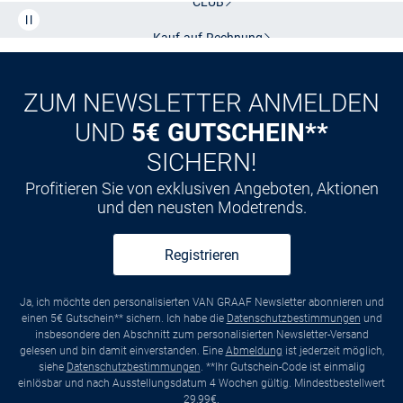
CLUB
Kauf auf
Rechnung
ZUM NEWSLETTER ANMELDEN
UND
5€ GUTSCHEIN**
SICHERN!
Profitieren Sie von exklusiven Angeboten, Aktionen
und den neusten Modetrends.
Registrieren
Ja, ich möchte den personalisierten VAN GRAAF Newsletter abonnieren und
einen 5€ Gutschein** sichern. Ich habe die
Datenschutzbestimmungen
und
insbesondere den Abschnitt zum personalisierten Newsletter-Versand
gelesen und bin damit einverstanden. Eine
Abmeldung
ist jederzeit möglich,
siehe
Datenschutzbestimmungen
. **Ihr Gutschein-Code ist einmalig
einlösbar und nach Ausstellungsdatum 4 Wochen gültig. Mindestbestellwert
29,99€.