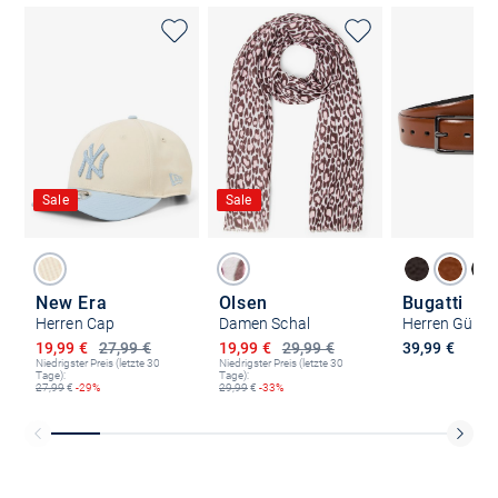
Sale
Sale
New Era
Olsen
Bugatti
Herren Cap
Damen Schal
Herren Gürtel
Ermäßigter Preis
Ermäßigter Preis
19,99 €
27,99 €
19,99 €
29,99 €
39,99 €
Niedrigster Preis (letzte 30
Niedrigster Preis (letzte 30
Tage):
Tage):
27,99
€
-29%
29,99
€
-33%
Kostenlose Lieferung und Retoure mit unserem Friends