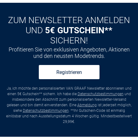
CLUB
Kauf auf
Rechnung
ZUM NEWSLETTER ANMELDEN
UND
5€ GUTSCHEIN**
SICHERN!
Profitieren Sie von exklusiven Angeboten, Aktionen
und den neusten Modetrends.
Registrieren
Ja, ich möchte den personalisierten VAN GRAAF Newsletter abonnieren und
einen 5€ Gutschein** sichern. Ich habe die
Datenschutzbestimmungen
und
insbesondere den Abschnitt zum personalisierten Newsletter-Versand
gelesen und bin damit einverstanden. Eine
Abmeldung
ist jederzeit möglich,
siehe
Datenschutzbestimmungen
. **Ihr Gutschein-Code ist einmalig
einlösbar und nach Ausstellungsdatum 4 Wochen gültig. Mindestbestellwert
29,99€.