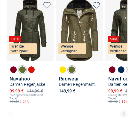
Sale
Sale
Wenige
Wenige
Wenige
verfügbar
verfügbar
verfügbar
Navahoo
Ragwear
Navahoo
Damen Regenjacke - Rainy Flower
Damen Regenmantel - Monadis Rainy Intl.
Ermäßigter Preis
Ermäßigter P
99,99 €
144,99 €
149,99 €
99,99 €
154,
Niedrigster Preis (letzte 30
Niedrigster Preis (le
Tage):
Tage):
144,99
€
-31%
154,99
€
-35%