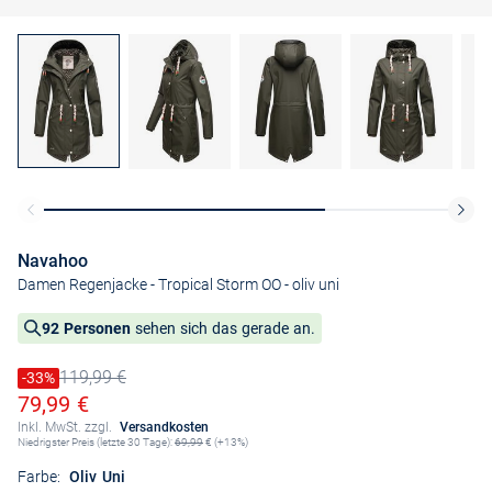
Navahoo
Damen Regenjacke - Tropical Storm OO
- oliv uni
92 Personen
sehen sich das gerade an.
119,99 €
Preis reduziert um
-33%
Alter Preis
Ermäßigter Preis
79,99 €
Inkl. MwSt. zzgl.
Versandkosten
Niedrigster Preis (letzte 30 Tage):
69,99
€ (+13%)
Farbe:
Oliv Uni