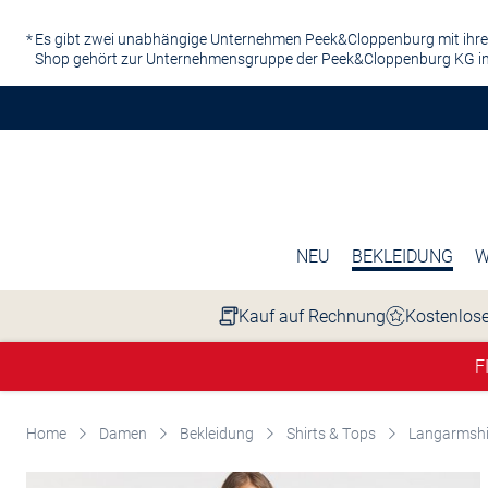
Zum Hauptinhalt springen
Es gibt zwei unabhängige Unternehmen Peek&Cloppenburg mit ihre
Shop gehört zur Unternehmensgruppe der Peek&Cloppenburg KG in
NEU
BEKLEIDUNG
W
Kauf auf Rechnung
Kostenlose
F
Home
Damen
Bekleidung
Shirts & Tops
Langarmshi