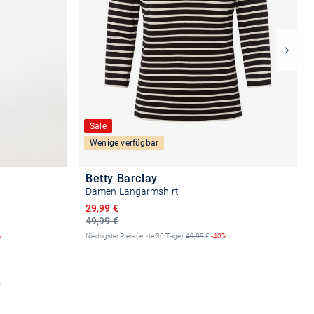
Sale
Wenige verfügbar
Betty Barclay
Damen Langarmshirt
Ermäßigter Preis
29,99 €
49,99 €
%
Niedrigster Preis (letzte 30 Tage):
49,99
€
-40%
n
Größe auswählen