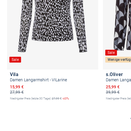
Sale
Sale
Wenige verfüg
Vila
s.Oliver
Damen Langarmshirt - VILarine
Damen Langa
Ermäßigter Preis
Ermäßigter P
15,99 €
25,99 €
27,99 €
39,99 €
Niedrigster Preis (letzte 30 Tage):
27,99
€
-43%
Niedrigster Preis (le
Größe auswählen