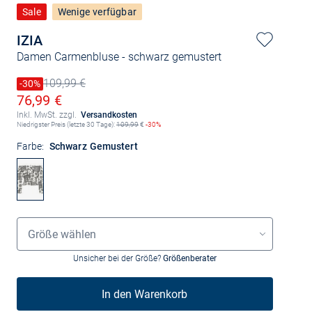
Sale
Wenige verfügbar
IZIA
Damen Carmenbluse
- schwarz gemustert
109,99 €
Preis reduziert um
-30%
Alter Preis
Ermäßigter Preis
76,99 €
Inkl. MwSt. zzgl.
Versandkosten
Niedrigster Preis (letzte 30 Tage):
109,99
€
-30%
Farbe:
Schwarz Gemustert
Größenauswahl
Größe wählen
Unsicher bei der Größe?
Größenberater
In den Warenkorb