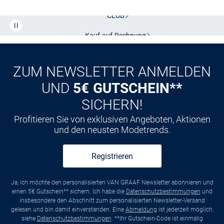
CLUB
Kauf auf
Rechnung
ZUM NEWSLETTER ANMELDEN
UND
5€ GUTSCHEIN**
SICHERN!
Profitieren Sie von exklusiven Angeboten, Aktionen
und den neusten Modetrends.
Registrieren
Ja, ich möchte den personalisierten VAN GRAAF Newsletter abonnieren und
einen 5€ Gutschein** sichern. Ich habe die
Datenschutzbestimmungen
und
insbesondere den Abschnitt zum personalisierten Newsletter-Versand
gelesen und bin damit einverstanden. Eine
Abmeldung
ist jederzeit möglich,
siehe
Datenschutzbestimmungen
. **Ihr Gutschein-Code ist einmalig