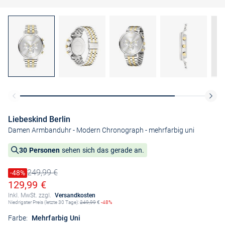
Liebeskind Berlin
Damen Armbanduhr - Modern Chronograph
- mehrfarbig uni
30 Personen
sehen sich das gerade an.
249,99 €
Preis reduziert um
-48%
Alter Preis
Ermäßigter Preis
129,99 €
Inkl. MwSt. zzgl.
Versandkosten
Niedrigster Preis (letzte 30 Tage):
249,99
€
-48%
Farbe:
Mehrfarbig Uni