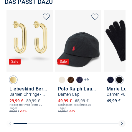
DAS PASST DAZU
Sale
Sale
+5
Liebeskind Berlin
Polo Ralph Lauren
Marie Lun
Damen Ohrringe - Modern Elegance
Damen Cap
Ermäßigter Preis
Ermäßigter Preis
29,99 €
89,99 €
49,99 €
65,99 €
49,99 €
Niedrigster Preis (letzte 30
Niedrigster Preis (letzte 30
Tage):
Tage):
89,99
€
-67%
65,99
€
-24%
Kostenlose Lieferung und Retoure mit unserem Friends