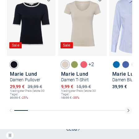
Sale
Sale
+2
Marie Lund
Marie Lund
Marie Lun
Damen Pullover
Damen T-Shirt
Damen Bluse
Ermäßigter Preis
Ermäßigter Preis
29,99 €
39,99 €
9,99 €
15,99 €
39,99 €
Niedrigster Preis (letzte 30
Niedrigster Preis (letzte 30
Tage):
Tage):
39,99
€
-25%
15,99
€
-38%
Kostenlose Lieferung und Retoure mit unserem Friends