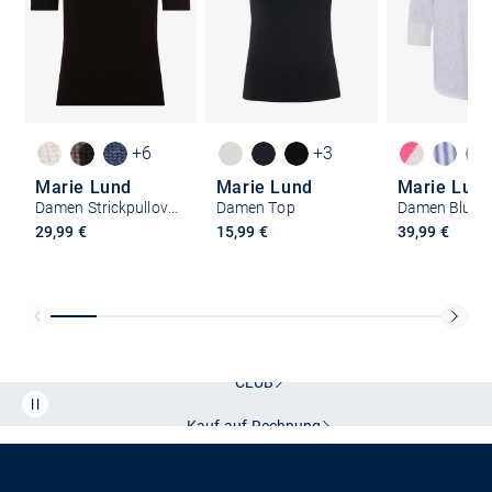
+6
+3
Marie Lund
Marie Lund
Marie Lun
Damen Strickpullover
Damen Top
Damen Bluse
29,99 €
15,99 €
39,99 €
Kostenlose Lieferung und Retoure mit unserem Friends
CLUB
Kauf auf
Rechnung