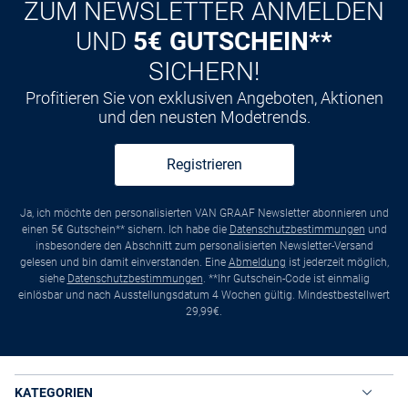
ZUM NEWSLETTER ANMELDEN
UND
5€ GUTSCHEIN**
SICHERN!
Profitieren Sie von exklusiven Angeboten, Aktionen
und den neusten Modetrends.
Registrieren
Ja, ich möchte den personalisierten VAN GRAAF Newsletter abonnieren und
einen 5€ Gutschein** sichern. Ich habe die
Datenschutzbestimmungen
und
insbesondere den Abschnitt zum personalisierten Newsletter-Versand
gelesen und bin damit einverstanden. Eine
Abmeldung
ist jederzeit möglich,
siehe
Datenschutzbestimmungen
. **Ihr Gutschein-Code ist einmalig
einlösbar und nach Ausstellungsdatum 4 Wochen gültig. Mindestbestellwert
29,99€.
KATEGORIEN